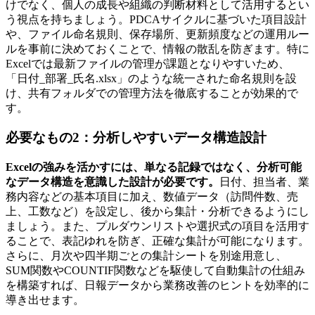
けでなく、個人の成長や組織の判断材料として活用するとい
う視点を持ちましょう。PDCAサイクルに基づいた項目設計
や、ファイル命名規則、保存場所、更新頻度などの運用ルー
ルを事前に決めておくことで、情報の散乱を防ぎます。特に
Excelでは最新ファイルの管理が課題となりやすいため、
「日付_部署_氏名.xlsx」のような統一された命名規則を設
け、共有フォルダでの管理方法を徹底することが効果的で
す。
必要なもの2：分析しやすいデータ構造設計
Excelの強みを活かすには、単なる記録ではなく、分析可能
なデータ構造を意識した設計が必要です。
日付、担当者、業
務内容などの基本項目に加え、数値データ（訪問件数、売
上、工数など）を設定し、後から集計・分析できるようにし
ましょう。また、プルダウンリストや選択式の項目を活用す
ることで、表記ゆれを防ぎ、正確な集計が可能になります。
さらに、月次や四半期ごとの集計シートを別途用意し、
SUM関数やCOUNTIF関数などを駆使して自動集計の仕組み
を構築すれば、日報データから業務改善のヒントを効率的に
導き出せます。