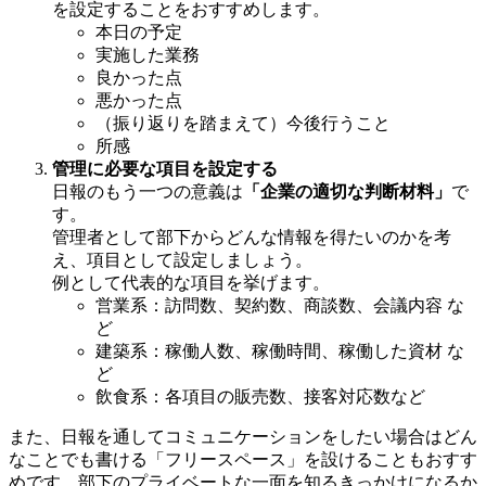
を設定することをおすすめします。
本日の予定
実施した業務
良かった点
悪かった点
（振り返りを踏まえて）今後行うこと
所感
管理に必要な項目を設定する
日報のもう一つの意義は
「企業の適切な判断材料」
で
す。
管理者として部下からどんな情報を得たいのかを考
え、項目として設定しましょう。
例として代表的な項目を挙げます。
営業系：訪問数、契約数、商談数、会議内容 な
ど
建築系：稼働人数、稼働時間、稼働した資材 な
ど
飲食系：各項目の販売数、接客対応数など
また、日報を通してコミュニケーションをしたい場合はどん
なことでも書ける「フリースペース」を設けることもおすす
めです。部下のプライベートな一面を知るきっかけになるか