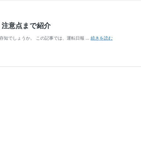
、注意点まで紹介
運
存知でしょうか。 この記事では、運転日報 …
続きを読む
転
日
報
と
は？
記
入
例
か
ら
テ
ン
プ
レ
ー