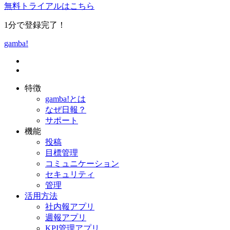
無料トライアルはこちら
1分で登録完了！
gamba!
特徴
gamba!とは
なぜ日報？
サポート
機能
投稿
目標管理
コミュニケーション
セキュリティ
管理
活用方法
社内報アプリ
週報アプリ
KPI管理アプリ