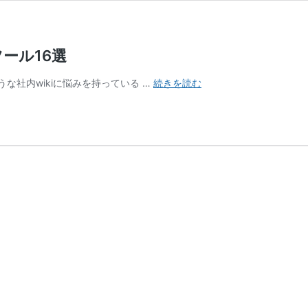
ール16選
【無
な社内wikiに悩みを持っている …
続きを読む
料
ツ
ー
ル
あ
り】
社
内
wiki
の
お
す
す
め
ツ