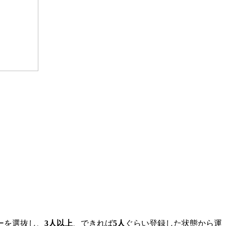
ーを選抜し、
3人以上
、できれば
5人
ぐらい登録した状態から運