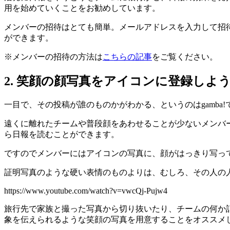
用を始めていくことをお勧めしています。
メンバーの招待はとても簡単。メールアドレスを入力して招
ができます。
※メンバーの招待の方法は
こちらの記事
をご覧ください。
2. 笑顔の顔写真をアイコンに登録しよ
一目で、その投稿が誰のものかがわかる、というのはgamba
遠くに離れたチームや普段顔をあわせることが少ないメンバ
ら日報を読むことができます。
ですのでメンバーにはアイコンの写真に、顔がはっきり写っ
証明写真のような硬い表情のものよりは、むしろ、その人の
https://www.youtube.com/watch?v=vwcQj-Pujw4
旅行先で家族と撮った写真から切り抜いたり、チームの何か
象を伝えられるような笑顔の写真を用意することをオススメ