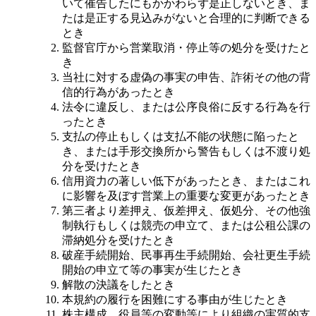
いて催告したにもかかわらず是正しないとき、ま
たは是正する見込みがないと合理的に判断できる
とき
監督官庁から営業取消・停止等の処分を受けたと
き
当社に対する虚偽の事実の申告、詐術その他の背
信的行為があったとき
法令に違反し、または公序良俗に反する行為を行
ったとき
支払の停止もしくは支払不能の状態に陥ったと
き、または手形交換所から警告もしくは不渡り処
分を受けたとき
信用資力の著しい低下があったとき、またはこれ
に影響を及ぼす営業上の重要な変更があったとき
第三者より差押え、仮差押え、仮処分、その他強
制執行もしくは競売の申立て、または公租公課の
滞納処分を受けたとき
破産手続開始、民事再生手続開始、会社更生手続
開始の申立て等の事実が生じたとき
解散の決議をしたとき
本規約の履行を困難にする事由が生じたとき
株主構成、役員等の変動等により組織の実質的支