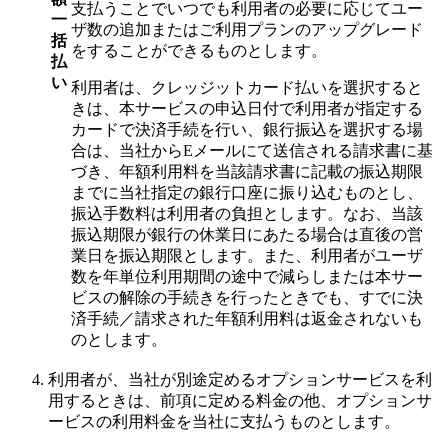
支払うことでいつでも利用者の必要に応じてユー
一
ザ数の追加またはご利用プランのアップグレード
括
をすることができるものとします。
払
い
利用者は、クレッジットカード払いを選択すると
きは、本サービスの申込日付で利用者が指定する
カードで決済手続を行い、銀行振込を選択する場
合は、当社からEメールにて送信される請求書に基
づき、年額利用料を当該請求書に記載の振込期限
までに当社指定の銀行口座に振り込むものとし、
振込手数料は利用者の負担とします。なお、当該
振込期限が銀行の休業日にあたる場合は直後の営
業日を振込期限とします。また、利用者がユーザ
数を年単位利用期間の途中で減らしまたは本サー
ビスの解除の手続きを行ったときでも、すでに決
済手続／請求された年額利用料は返金されないも
のとします。
利用者が、当社が別途定めるオプションサービスを利
用するときは、前項に定める料金の他、オプションサ
ービスの利用料金を当社に支払うものとします。