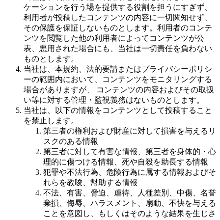
ケーションを行う場を提供する役割を担うにすぎず、
利用者が投稿したコンテンツの内容に一切関知せず、
その保護を保証しないものとします。利用者のコンテ
ンツを閲覧した他の利用者によってコンテンツが公
表、悪用された場合にも、当社は一切責任を負わない
ものとします。
当社は、本規約、法的要請またはプライバシーポリシ
ーの範囲内において、コンテンツをモニタリングする
場合がありますが、 コンテンツの内容およびその取扱
い等に対する管理・監視義務はないものとします。
当社は、以下の情報をコンテンツとして投稿すること
を禁止します。
第三者の権利および財産に対して損害を与えるリ
スクのある情報
第三者に対して有害な情報、第三者を身体的・心
理的に傷つける情報、死や自殺を助長する情報
犯罪や不法行為、危険行為に属する情報およびそ
れらを教唆、幇助する情報
不法、有害、脅迫、虐待、人種差別、中傷、名誉
棄損、侮辱、ハラスメント、扇動、不快を与える
ことを意図し、もしくはそのような結果を生じさ