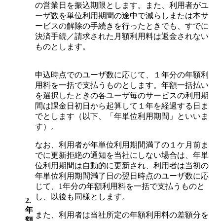
の営業日を振込期限とします。また、利用者がユ
ーザ数を単位利用期間の途中で減らしまたは本サ
ービスの解除の手続きを行ったときでも、すでに
決済手続／請求された月額利用料は返金されない
ものとします。
申込時点でのユーザ数に応じて、１年分の年額利
用料を一括で支払うものとします。年額一括払い
を選択したときの各ユーザ毎のサービスの利用期
間は課金日初日から起算して１年を経過する日ま
でとします（以下、「年単位利用期間」といいま
す）。
なお、利用者が年単位利用期間満了の１ケ月前ま
でに更新拒絶の通知を当社にしない場合は、年単
位利用期間は自動的に更新され、利用者は当初の
年単位利用期間満了日の翌日時点のユーザ数に応
じて、1年分の年額利用料を一括で支払うものと
し、以後も同様とします。
2.
年
また、利用者は当社所定の年額利用料の差額分を
額