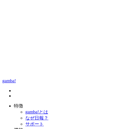
gamba!
特徴
gamba!とは
なぜ日報？
サポート