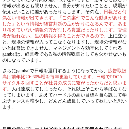
情報が出るとも限りません。自分が知りたいことと、現場が
伝えたいことに差があったりもします。その点、
日報だと何
気ない情報が出てきます。「この案件でこんな動きがありま
した」という情報が経営判断の足がかりになるんです。あま
り考えていない情報の方がむしろ貴重だったりします。管理
者が触れない、生の情報を得ることができるので。
上に立つ
と、現場の情報が入ってこなくなりますし。現場の情報がな
いと経営はできません。マネジメントを効率化してくれる
gamba!は、経営者である私の情報収集としても欠かせないも
のになっています。
さらにgamba!で日報を運用するようになってから、
広告取扱
高は前年比20~30%増を毎年更新しています。
日報でPDCA
サイクルを回すことが社員の成長に繋がった
からだと思いま
す。
人は達成してしまったら、それ以上そこから学ばなくな
ってしまいます。あえてハードルの高い目標を自ら課して学
ぶチャンスを増やし、どんどん成長していって欲しいと思い
ます。