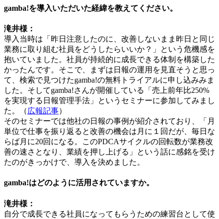
gamba!を導入いただいた経緯を教えてください。
滝井様：
導入当時は「昨日注意したのに、改善しないまま昨日と同じ
業務に取り組む社員をどうしたらいいか？」という危機感を
抱いていました。社員が持続的に成長できる体制を構築した
かったんです。そこで、まずは日報の運用を見直そうと思っ
て、検索で見つけたgamba!の無料トライアルに申し込みみま
した。そしてgamba!さんが開催している「売上前年比250%
を実現する日報管理手法」というセミナーに参加してみまし
た。（
広報記事
）
そのセミナーでは他社の日報の事例が紹介されており、「月
単位で仕事を振り返ると改善の機会は月に１回だが、毎日な
らば月に20回になる。このPDCAサイクルの回転数が業務改
善の速さとなり、業績を押し上げる」という話に感銘を受け
たのがきっかけで、導入を決めました。
gamba!はどのように活用されていますか。
滝井様：
自分で成長できる社員になってもらうための練習台として使