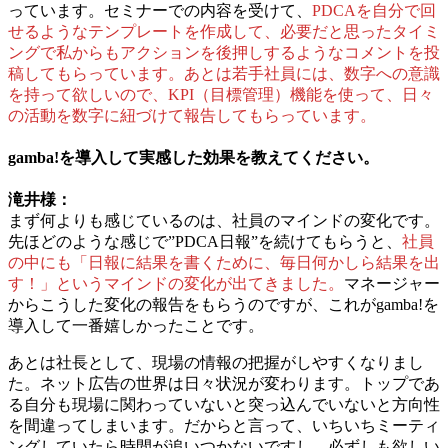
っています。セミナーでの内容を受けて、
PDCAを自分で回
せるようなテンプレートを作成して、必要だと思ったタイミ
ングで私からもアクションを後押しするようなコメントを投
稿してもらっています。あとは若手社員には、数字への意識
を持って欲しいので、KPI（目標管理）機能を使って、日々
の活動を数字に紐づけて報告してもらっています。
gamba!を導入して実感した効果を教えてください。
滝井様：
まず何よりも感じているのは、社員のマインドの変化です。
先ほどのような感じで”PDCA日報”を続けてもらうと、
社員
の中にも「日報に結果を書くために、毎日何かしら結果を出
す！」というマインドの変化が出てきました。
マネージャー
からこうした変化の報告をもらうのですが、これがgamba!を
導入して一番嬉しかったことです。
あとは社長として、現場の情報の把握がしやすくなりまし
た。ネット広告の世界は日々状況が変わります。トップであ
る自分も現場に関わっていないと突っ込んでいないと方向性
を間違ってしまいます。だからと言って、いちいちミーティ
ングしていたら時間が追いつかないですし、必ずしも欲しい