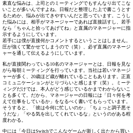
素直な悩みは、上司とのミーティングでもすんなり出てこな
いことが多いんですよね。日報だと整理した上で書こうとす
るためか、悩みが出てきやすいんだと思っています。こうし
た悩みには、相手がマネージャーであれば直接話すし、若手
なら「ちゃんと拾ってあげてね」と直属のマネージャーに指
示するようにしています。
若手には僕が直接何かコメントするということはしません。
圧が強くて驚かせてしまうので（笑）、必ず直属のマネージ
ャーを通して伝えるようにしています。
私が直接関わっている10名のマネージャーとは、日報を見な
がら毎朝ミーティングを行っています。当社は若いマネージ
ャーが多く、20歳ほど歳が離れていることもあります。正直
コミュニケーションがとりづらいと感じます（笑）。ミーテ
ィングだけでは、本人がどう感じているかまでわからないこ
とも多くて。だから、マネージャーの日報には「日々何を考
えて仕事をしているか」をなるべく書いてもらっています。
そうすると、「彼は今何に忙しいのか」「ちょっと調子悪そ
うだな」「やる気を出してくれているな」というのがある程
度わかる。
中には「今日はSwitchでこんなゲームが新しく出たから買い