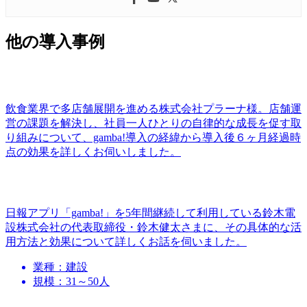
他の導入事例
飲食業界で多店舗展開を進める株式会社プラーナ様。店舗運
営の課題を解決し、社員一人ひとりの自律的な成長を促す取
り組みについて、gamba!導入の経緯から導入後６ヶ月経過時
点の効果を詳しくお伺いしました。
日報アプリ「gamba!」を5年間継続して利用している鈴木電
設株式会社の代表取締役・鈴木健太さまに、その具体的な活
用方法と効果について詳しくお話を伺いました。
業種：建設
規模：31～50人