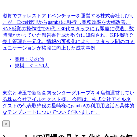
滋賀でフォレストアドベンチャーを運営する株式会社しびり
こが、Excel管理からgamba!に移行し業務効率を大幅改善。
SNS感覚の操作性で20代・30代スタッフにも即座に浸透。数
時間かかっていた報告書作成が数分に短縮され、KPI機能で
売上管理も一元化。情報の可視化により、スタッフ間のコミ
ュニケーションが格段に向上した成功事例。
業種：その他
規模：31～50人
東京と埼玉で新宿食肉センターグループを４店舗運営してい
る株式会社アイルネクスト様。 今回は、株式会社アイルネ
クストの代表取締役の星崎様にgamba!の利用用途活と具体的
なテンプレートについてついて伺いました。
×