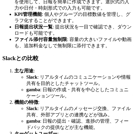
を使用して、日報を簡単に作成できます。選択式の入
力や日付・時刻形式での入力も可能です。
KPI管理機能
: 個人やグループの目標数値を管理し、グ
ラフ化することができます。
日報提出状況一覧
: 提出状況を一目で確認でき、ダウン
ロードも可能です。
ファイル添付容量無制限
: 容量の大きいファイルや動画
も、追加料金なしで無制限に添付できます。
Slackとの比較
主な用途
:
Slack
: リアルタイムのコミュニケーションや情報
共有を目的としたチャットツール。
gamba
: 日報の作成・共有を中心としたコミュニ
ケーションツール。
機能の特徴
:
Slack
: リアルタイムのメッセージ交換、ファイル
共有、外部アプリとの連携などが強み。
gamba
: 日報の提出・確認、進捗の管理、フィー
ドバックの提供などが主な機能。
ターゲットユーザー
: