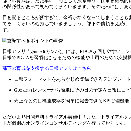
部下の育成は、ただ単に上司として振る舞う、仕事を機械的
の関係性があって初めてうまくいきます。そのためには、あ
目を配るところが多すぎて、余裕がなくなってしまうことも
てる、くらいの心持ちでいきましょう。部下の信頼をえ続け
す。
日報アプリ「gamba!(ガンバ)」には、PDCAが回しや
日報でPDCAを習慣化させるための機能や上司のための支援
部下の育成を支援する
日報アプリはこちら
日報フォーマットをあらかじめ登録できるテンプレート
Googleカレンダーから簡単にその日の予定を日報にコ
売上などの目標達成率を簡単に報告できるKPI管理機能
ただいま15日間無料トライアル実施中！また、トライアル
トが個別のオンラインコンサルティングを行っております。