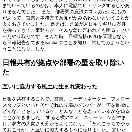
までいっているのかは、本人に電話でヒアリングするしかあ
りませんでした。
また、
部署間の意識のズレみたいなもの
があって、営業と事務方で意見がかみあわないということが
よくおきていました。
例えば、営業が〆日ギリギリに案件
を持ってきて、事務方が「そんな急に言われても困る」とい
ったやり取りです。
そんな時、目標進捗(KPI)を管理しなが
ら日報報告ができるgamba!のことを知り、試してみようとい
うことになりました。
日報共有が拠点や部署の壁を取り除い
た
互いに協力する風土に生まれ変わった
日報を共有することで、営業、コーディネーター、フォロー
スタッフといったそれぞれの立場のメンバーが、
何を目標に
どんなことをしているか、どんなことを思っているかを知る
ことができました。
すると横のコミュニケーションが生ま
れ、双方の大変さを分かるようになり、
「それこっちでやっ
ておこうか」と
互いに協力するようになりました。
驚いた