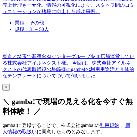
売上管理も一元化。情報の可視化により、スタッフ間のコミ
ュニケーションが格段に向上した成功事例。
業種：その他
規模：31～50人
東京と埼玉で新宿食肉センターグループを４店舗運営してい
る株式会社アイルネクスト様。 今回は、株式会社アイルネ
クストの代表取締役の星崎様にgamba!の利用用途活と具体的
なテンプレートについてついて伺いました。
×
＼ gamba!で現場の見える化を今すぐ無
料体験！ ／
gamba!に登録することで、株式会社gamba!の
利用規約
、
個
人情報の取扱い
に同意したものとみなします。