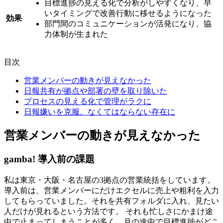
目標進捗の見える化で分析がしやすくなり、早
いタイミングで改善行動に移せるようになった
効果
部門間のコミュニケーションが活発になり、協
力体制が生まれた
目次
営業メンバーの動きが見えなかった
日報共有が拠点や部署の壁を取り除いた
プロセスの見える化で管理がラクに
日報嫌いを克服。なくてはならない存在に
営業メンバーの動きが見えなかった
gamba! 導入前の課題
私は東京・大阪・名古屋の3拠点の営業統括をしています。
導入前は、営業メンバーにだけエクセルに売上や粗利を入力
してもらっていました。それを共有フォルダに入れ、見たい
人だけが見れるという方法です。
それも忙しさにかまけ途
中で止まってしまうことが多く、月の途中で目標進捗がどこ