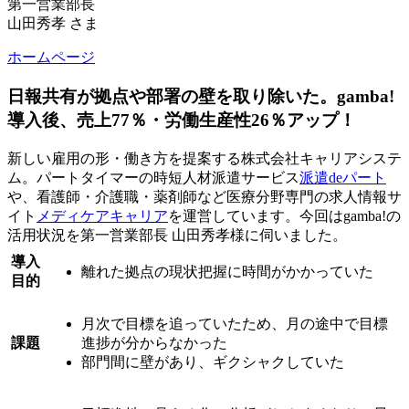
第一営業部長
山田秀孝 さま
ホームページ
日報共有が拠点や部署の壁を取り除いた。gamba!
導入後、売上77％・労働生産性26％アップ！
新しい雇用の形・働き方を提案する株式会社キャリアシステ
ム。パートタイマーの時短人材派遣サービス
派遣deパート
や、看護師・介護職・薬剤師など医療分野専門の求人情報サ
イト
メディケアキャリア
を運営しています。今回はgamba!の
活用状況を第一営業部長 山田秀孝様に伺いました。
導入
離れた拠点の現状把握に時間がかかっていた
目的
月次で目標を追っていたため、月の途中で目標
課題
進捗が分からなかった
部門間に壁があり、ギクシャクしていた