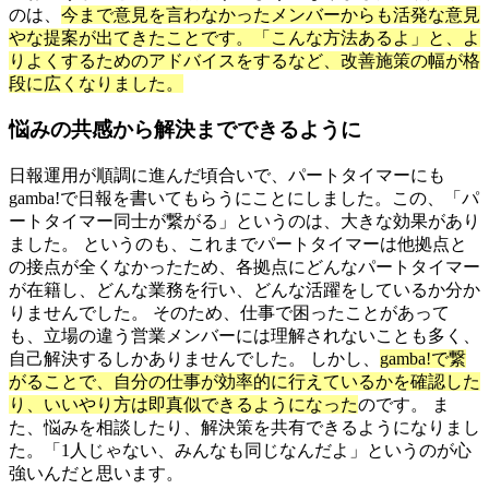
のは、
今まで意見を言わなかったメンバーからも活発な意見
やな提案が出てきたことです。
「こんな方法あるよ」と、
よ
りよくするためのアドバイスをするなど、改善施策の幅が格
段に広くなりました。
悩みの共感から解決までできるように
日報運用が順調に進んだ頃合いで、
パートタイマー
にも
gamba!で日報を書いてもらうにことにしました。この、「
パ
ートタイマー同士が繋がる」というのは、大きな効果があり
ました。
というのも、これまでパートタイマーは
他拠点と
の接点が全くなかったため、各拠点にどんなパートタイマー
が在籍し、どんな業務を行い、どんな活躍をしているか分か
りませんでした。
そのため、仕事で困ったことがあって
も、立場の違う営業メンバーには理解されないことも多く、
自己解決するしかありませんでした。
しかし、
gamba!で繋
がることで、自分の仕事が効率的に行えているかを確認した
り、
いいやり方は即真似できるようになった
のです。
ま
た、悩みを相談したり、解決策を共有できるようになりまし
た。「
1人じゃない、みんなも同じなんだよ」というのが心
強いんだと思います。