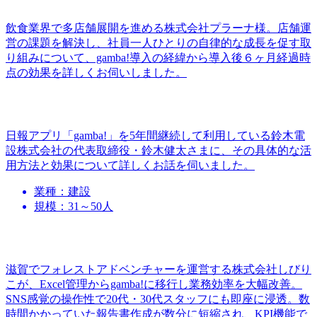
飲食業界で多店舗展開を進める株式会社プラーナ様。店舗運
営の課題を解決し、社員一人ひとりの自律的な成長を促す取
り組みについて、gamba!導入の経緯から導入後６ヶ月経過時
点の効果を詳しくお伺いしました。
日報アプリ「gamba!」を5年間継続して利用している鈴木電
設株式会社の代表取締役・鈴木健太さまに、その具体的な活
用方法と効果について詳しくお話を伺いました。
業種：建設
規模：31～50人
滋賀でフォレストアドベンチャーを運営する株式会社しびり
こが、Excel管理からgamba!に移行し業務効率を大幅改善。
SNS感覚の操作性で20代・30代スタッフにも即座に浸透。数
時間かかっていた報告書作成が数分に短縮され、KPI機能で