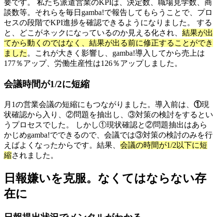
要です。
私たち派遣営業のKPIは、決定数、職場見学数、商
談数等。
それらを毎日gamba!で報告してもらうことで、
プロ
セスの段階でKPI進捗を確認できるようになりました。
する
と、
どこがネックになっているのか見える化され、
結果が出
てから動くのではなく、
結果が出る前に修正することができ
ました
。
これが大きく影響し、gamba!導入してから
売上は
177％アップ、労働生産性は126％アップしました。
会議時間が1/2に短縮
月1の営業会議の短縮にもつながりました。導入前は、
①
現
状確認から入り、②問題を抽出し、③対策の検討をするとい
うプロセスでした。
しかし①現状確認と②問題抽出はあら
かじめgamba!でできるので、会議では③対策の検討のみを行
えばよくなったからです。結果、
会議の時間が1/2以下に短
縮
されました。
日報嫌いを克服。なくてはならない存
在に