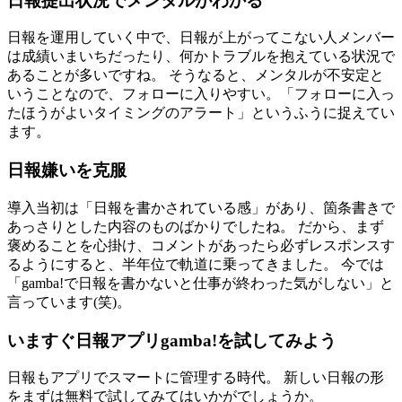
日報提出状況でメンタルがわかる
日報を運用していく中で、日報が上がってこない人メンバー
は
成績いまいちだったり、
何かトラブルを抱えている状況で
あることが多いですね。
そうなると、メンタルが不安定と
いうことなので、フォローに入りやすい。「フォローに入っ
たほうがよいタイミングのアラート」というふうに捉えてい
ます。
日報嫌いを克服
導入当初は「日報を書かされている感」があり、箇条書きで
あっさりとした内容のものばかりでしたね。
だから、まず
褒めることを心掛け、コメントがあったら必ずレスポンスす
るようにすると、半年位で軌道に乗ってきました。
今では
「gamba!で日報を書かないと仕事が終わった気がしない」と
言っています(笑)。
いますぐ日報アプリgamba!を試してみよう
日報もアプリでスマートに管理する時代。 新しい日報の形
をまずは無料で試してみてはいかがでしょうか。