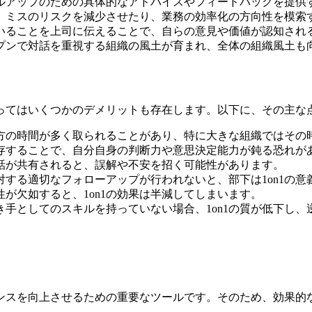
スキルアップのための具体的なアドバイスやフィードバックを提
て、ミスのリスクを減少させたり、業務の効率化の方向性を模索
ていることを上司に伝えることで、自らの意見や価値が認知され
オープンで対話を重視する組織の風土が育まれ、全体の組織風土も
よってはいくつかのデメリットも存在します。以下に、その主な
下双方の時間が多く取られることがあり、特に大きな組織ではそ
依存することで、自分自身の判断力や意思決定能力が鈍る恐れが
や噂話が共有されると、誤解や不安を招く可能性があります。
容に対する適切なフォローアップが行われないと、部下は1on1
続性が欠如すると、1on1の効果は半減してしまいます。
や聞き手としてのスキルを持っていない場合、1on1の質が低下し
マンスを向上させるための重要なツールです。そのため、効果的な