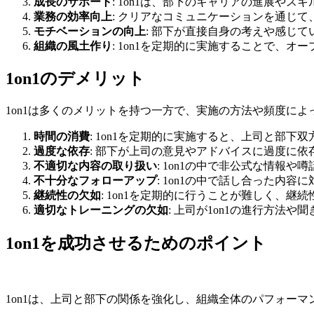
成長のサポート
: 1on1は、部下のキャリアの進展や
業務の効率向上
: クリアなコミュニケーションを通じ
モチベーションの向上
: 部下が直接自身の考えや感じ
組織の風土作り
: 1on1を定期的に実施することで、
1on1のデメリット
1on1は多くのメリットを持つ一方で、実施の方法や頻度に
時間の消費
: 1on1を定期的に実施すると、上司と部
過度な依存
: 部下が上司の意見やアドバイスに過度に
不適切な内容の取り扱い
: 1on1の中で非公式な情報
不十分なフォローアップ
: 1on1の中で話し合った内
継続性の欠如
: 1on1を定期的に行うことが難しく、継
適切なトレーニングの欠如
: 上司が1on1の進行方法
1on1を成功させるためのポイント
1on1は、上司と部下の関係を強化し、組織全体のパフォー