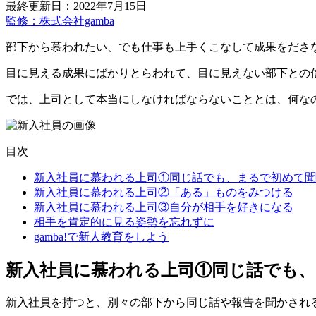
最終更新日：2022年7月15日
監修：株式会社gamba
部下から慕われたい、でも仕事も上手くこなして成果をださ
目に見える成果にばかりとらわれて、目に見えない部下との
では、上司として本当にしなければならないこととは、何な
目次
新入社員に慕われる上司①同じ話でも、まるで初めて聞
新入社員に慕われる上司②「ある」ものをみつける
新入社員に慕われる上司③自分が相手を好きになる
相手を肯定的に見る姿勢を忘れずに
gamba!で新人教育をしよう
新入社員に慕われる上司①同じ話でも
新入社員を持つと、別々の部下から同じ話や報告を聞かされ