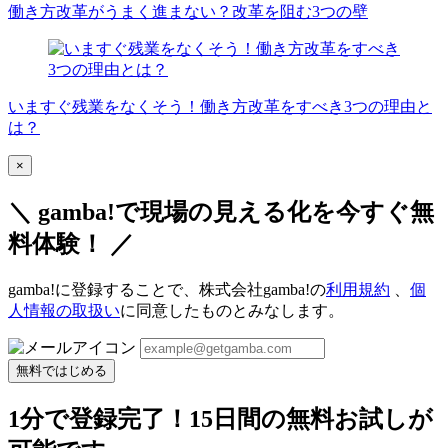
働き方改革がうまく進まない？改革を阻む3つの壁
いますぐ残業をなくそう！働き方改革をすべき3つの理由と
は？
×
＼ gamba!で現場の見える化を今すぐ無
料体験！ ／
gamba!に登録することで、株式会社gamba!の
利用規約
、
個
人情報の取扱い
に同意したものとみなします。
無料ではじめる
1分で登録完了！15日間の無料お試しが