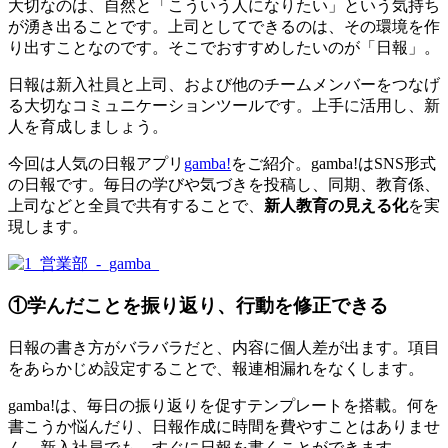
大切なのは、自然と「こういう人になりたい」という気持ち
が湧き出ることです。上司としてできるのは、その環境を作
り出すことなのです。そこでおすすめしたいのが「日報」。
日報は新入社員と上司、および他のチームメンバーをつなげ
る大切なコミュニケーションツールです。上手に活用し、新
人を育成しましょう。
今回は人気の日報アプリ
gamba!
をご紹介。gamba!はSNS形式
の日報です。毎日の学びや気づきを投稿し、同期、教育係、
上司などと全員で共有することで、
新人教育の見える化
を実
現します。
①学んだことを振り返り、行動を修正できる
日報の書き方がバラバラだと、内容に個人差が出ます。項目
をあらかじめ設定することで、報連相漏れをなくします。
gamba!は、毎日の振り返りを促すテンプレートを搭載。何を
書こうか悩んだり、日報作成に時間を費やすことはありませ
ん。新入社員でも、すぐに日報を書くことができます。