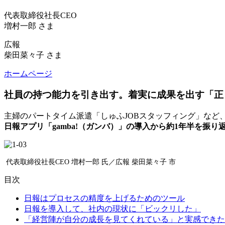
代表取締役社長CEO
増村一郎 さま
広報
柴田菜々子 さま
ホームページ
社員の持つ能力を引き出す。着実に成果を出す「正
主婦のパートタイム派遣「しゅふJOBスタッフィング」など
日報アプリ「gamba!（ガンバ）」の導入から約1年半を振
代表取締役社長CEO 増村一郎 氏／
広報 柴田菜々子 市
目次
日報はプロセスの精度を上げるためのツール
日報を導入して、社内の現状に「ビックリした」
「経営陣が自分の成長を見てくれている」と実感できた