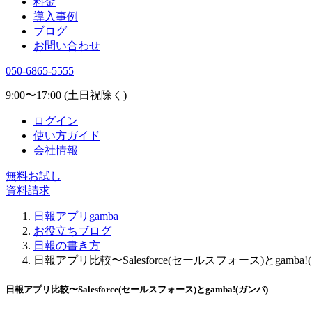
料金
導入事例
ブログ
お問い合わせ
050-6865-5555
9:00〜17:00 (土日祝除く)
ログイン
使い方ガイド
会社情報
無料お試し
資料請求
日報アプリgamba
お役立ちブログ
日報の書き方
日報アプリ比較〜Salesforce(セールスフォース)とgamba!
日報アプリ比較〜Salesforce(セールスフォース)とgamba!(ガンバ)