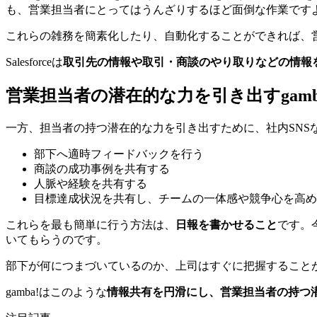
も、営業担当者にとってはうんざりするほど面倒な作業です
これらの雑務を簡素化したり、自動化することができれば、
Salesforceは
取引先の情報や取引・商談のやり取りなどの情報
営業担当者の潜在的な力を引き出すgamb
一方、担当者の持つ潜在的な力を引き出すために、社内SNS
部下へ適時フィードバックを行う
商談の成功事例を共有する
人脈や経験を共有する
目標達成状況を共有し、チームの一体感や競争心を高め
これらを最も簡単に行う方法は、
日報を書かせること
です。
いてもらうのです。
部下が何につまづいているのか、上司はすぐに把握すること
gamba!はこのような
情報共有を円滑にし、営業担当者の持つ