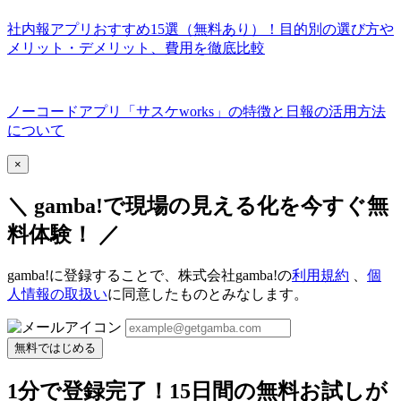
社内報アプリおすすめ15選（無料あり）！目的別の選び方や
メリット・デメリット、費用を徹底比較
ノーコードアプリ「サスケworks」の特徴と日報の活用方法
について
×
＼ gamba!で現場の見える化を今すぐ無
料体験！ ／
gamba!に登録することで、株式会社gamba!の
利用規約
、
個
人情報の取扱い
に同意したものとみなします。
無料ではじめる
1分で登録完了！15日間の無料お試しが