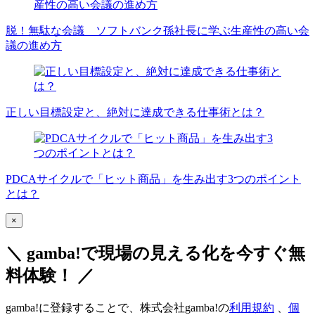
脱！無駄な会議 ソフトバンク孫社長に学ぶ生産性の高い会
議の進め方
正しい目標設定と、絶対に達成できる仕事術とは？
PDCAサイクルで「ヒット商品」を生み出す3つのポイント
とは？
×
＼ gamba!で現場の見える化を今すぐ無
料体験！ ／
gamba!に登録することで、株式会社gamba!の
利用規約
、
個