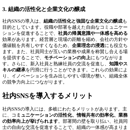
3. 組織の活性化と企業文化の醸成
社内SNSの導入は、
組織の活性化と強固な企業文化の醸成
も
目的としています。役職や部署を越えた自由なコミュニケー
ションを促進することで、
社員の帰属意識や一体感を高める
効果があります。経営層と現場の距離を縮め、会社の方針や
価値観を共有しやすくなるため、
企業理念の浸透
にも役立ち
ます。また、社員同士が互いの業務や成果を称賛し合える場
を提供することで、
モチベーションの向上
にもつながりま
す。さらに、新入社員と熟練社員の交流を促進し、
知識やス
キルの継承
を円滑に行うことができます。これらの効果によ
り、イノベーションを生み出しやすい環境が整い、組織全体
の競争力向上につながります。
社内SNSを導入するメリット
社内SNSの導入には、多岐にわたるメリットがあります。主
に、コ
ミュニケーションの活性化、情報共有の効率化、業務
の効率向上が挙げられます
。部署間の壁を取り払い、社員同
士の自由な交流を促進することで、組織の一体感が高まりま