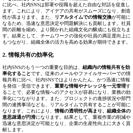
に比べ、社内SNSは部署や役職を超えた自由な対話を促進し
ます。これにより、アイデアの共有がスムーズになり、創造
性が高まります。また、
リアルタイムでの情報交換
が可能に
なるため、迅速な意思決定や問題解決にも貢献します。社員
間の距離を縮め、より開かれた組織文化の醸成にも役立ちま
す。結果として、チームワークの強化や社員の満足度向上に
もつながり、組織全体の活力を高める効果が期待できます。
2. 情報共有の効率化
社内SNSのもう一つの重要な目的は、
組織内の情報共有を効
率化すること
です。従来のメールやファイルサーバーでの情
報共有に比べ、社内SNSではよりかんたん、かつ迅速に情報
を発信・受信できます。
重要な情報やナレッジを一元管理
す
ることで、必要な情報へのアクセスが容易になり、業務の効
率化につながります。また、プロジェクトの進捗状況や部門
間の連携事項なども、リアルタイムで共有することが可能に
なります。これにより、
情報の透明性が高まり、組織全体の
意思疎通が円滑
になります。結果として、重複作業の削減や
迅速な意思決定が可能となり、企業の生産性向上に大きく貢
献します。