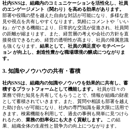
社内SNSは、組織内のコミュニケーションを活性化し、社員
のエンゲージメント（関わり）を高める効果があります。
部署や役職の壁を越えた自由な対話が可能になり、多様な意
見や視点を共有しやすくなります。気軽にコメントや「いい
ね」ができる機能により、日常的な交流が促進され、社員間
の距離が縮まります。また、経営層の考えや会社の方針を直
接発信できるため、経営の透明性が高まり、社員の帰属意識
も強くなります。
結果として、社員の満足度や モチベーシ
ョン が向上し、創造性豊かな職場環境の醸成につながりま
す。
3. 知識やノウハウの共有・蓄積
社内SNSは、組織内の知識やノウハウを効果的に共有し、蓄
積するプラットフォームとして機能します。
社員が日々の
業務で得た知見を共有してもらうことで、情報が組織の財産
として蓄積されていきます。また、質問や相談も部署を越え
た助け合いが可能になり、社内の専門知識を最大限に活用で
きます。検索機能を利用して、過去の事例も簡単に見つけら
れるため、
業務の効率化にも大きく貢献します。
この結
果、組織全体の生産性と競争力の向上につながります。