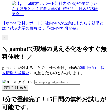
【gamba!取材レポート】社内SNSが企業にもたらす効果と
は？武蔵大学の目時ゼミ「社内SNS研究会」
×
＼ gamba!で現場の見える化を今すぐ無
料体験！ ／
gamba!に登録することで、株式会社gamba!の
利用規約
、
個
人情報の取扱い
に同意したものとみなします。
無料ではじめる
1分で登録完了！15日間の無料お試しが
可能です。