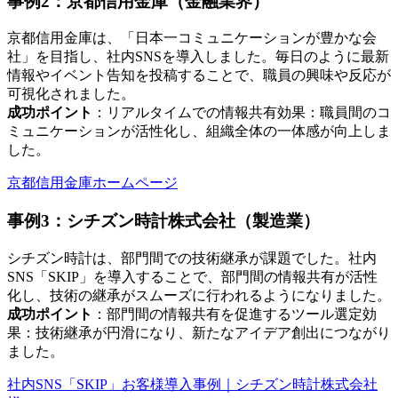
事例2：京都信用金庫（金融業界）
京都信用金庫は、「日本一コミュニケーションが豊かな会
社」を目指し、社内SNSを導入しました。毎日のように最新
情報やイベント告知を投稿することで、職員の興味や反応が
可視化されました。
成功ポイント
：リアルタイムでの情報共有効果：職員間のコ
ミュニケーションが活性化し、組織全体の一体感が向上しま
した。
京都信用金庫ホームページ
事例3：シチズン時計株式会社（製造業）
シチズン時計は、部門間での技術継承が課題でした。社内
SNS「SKIP」を導入することで、部門間の情報共有が活性
化し、技術の継承がスムーズに行われるようになりました。
成功ポイント
：部門間の情報共有を促進するツール選定効
果：技術継承が円滑になり、新たなアイデア創出につながり
ました。
社内SNS「SKIP」お客様導入事例｜シチズン時計株式会社