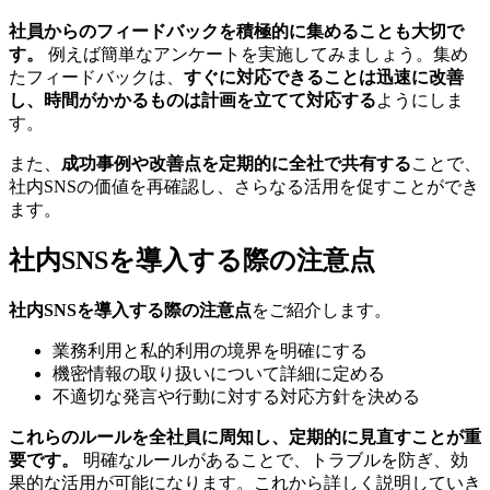
社員からのフィードバックを積極的に集めることも大切で
す。
例えば簡単なアンケートを実施してみましょう。集め
たフィードバックは、
すぐに対応できることは迅速に改善
し、時間がかかるものは計画を立てて対応する
ようにしま
す。
また、
成功事例や改善点を定期的に全社で共有する
ことで、
社内SNSの価値を再確認し、さらなる活用を促すことができ
ます。
社内SNSを導入する際の注意点
社内SNSを導入する際の注意点
をご紹介します。
業務利用と私的利用の境界を明確にする
機密情報の取り扱いについて詳細に定める
不適切な発言や行動に対する対応方針を決める
これらのルールを全社員に周知し、定期的に見直すことが重
要です。
明確なルールがあることで、トラブルを防ぎ、効
果的な活用が可能になります。これから詳しく説明していき