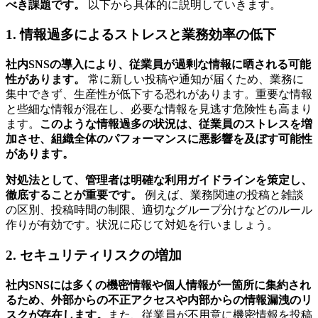
べき課題です。
以下から具体的に説明していきます。
1. 情報過多によるストレスと業務効率の低下
社内SNSの導入により、従業員が過剰な情報に晒される可能
性があります。
常に新しい投稿や通知が届くため、業務に
集中できず、生産性が低下する恐れがあります。重要な情報
と些細な情報が混在し、必要な情報を見逃す危険性も高まり
ます。
このような情報過多の状況は、従業員のストレスを増
加させ、組織全体のパフォーマンスに悪影響を及ぼす可能性
があります。
対処法として、管理者は明確な利用ガイドラインを策定し、
徹底することが重要です。
例えば、業務関連の投稿と雑談
の区別、投稿時間の制限、適切なグループ分けなどのルール
作りが有効です。状況に応じて対処を行いましょう。
2. セキュリティリスクの増加
社内SNSには多くの機密情報や個人情報が一箇所に集約され
るため、外部からの不正アクセスや内部からの情報漏洩のリ
スクが存在します。
また、従業員が不用意に機密情報を投稿