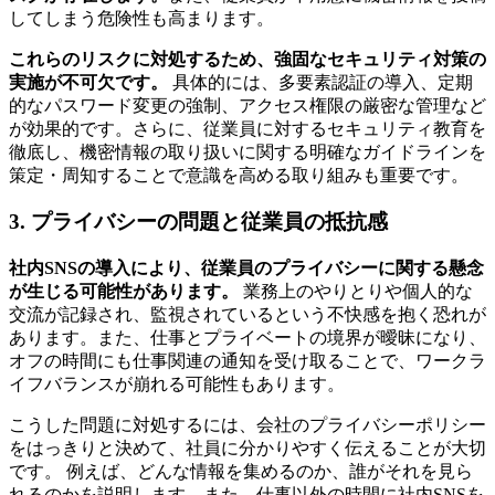
してしまう危険性も高まります。
これらのリスクに対処するため、強固なセキュリティ対策の
実施が不可欠です。
具体的には、多要素認証の導入、定期
的なパスワード変更の強制、アクセス権限の厳密な管理など
が効果的です。さらに、従業員に対するセキュリティ教育を
徹底し、機密情報の取り扱いに関する明確なガイドラインを
策定・周知することで意識を高める取り組みも重要です。
3. プライバシーの問題と従業員の抵抗感
社内SNSの導入により、従業員のプライバシーに関する懸念
が生じる可能性があります。
業務上のやりとりや個人的な
交流が記録され、監視されているという不快感を抱く恐れが
あります。また、仕事とプライベートの境界が曖昧になり、
オフの時間にも仕事関連の通知を受け取ることで、ワークラ
イフバランスが崩れる可能性もあります。
こうした問題に対処するには、会社のプライバシーポリシー
をはっきりと決めて、社員に分かりやすく伝えることが大切
です。 例えば、どんな情報を集めるのか、誰がそれを見ら
れるのかを説明します。また、仕事以外の時間に社内SNSを