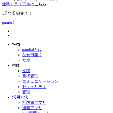
無料トライアルはこちら
1分で登録完了！
gamba!
特徴
gamba!とは
なぜ日報？
サポート
機能
投稿
目標管理
コミュニケーション
セキュリティ
管理
活用方法
社内報アプリ
週報アプリ