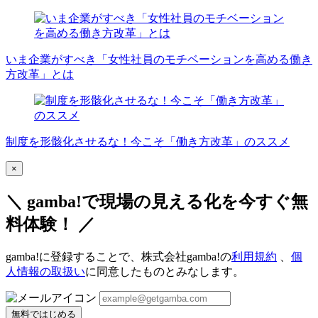
いま企業がすべき「女性社員のモチベーションを高める働き
方改革」とは
制度を形骸化させるな！今こそ「働き方改革」のススメ
×
＼ gamba!で現場の見える化を今すぐ無
料体験！ ／
gamba!に登録することで、株式会社gamba!の
利用規約
、
個
人情報の取扱い
に同意したものとみなします。
無料ではじめる