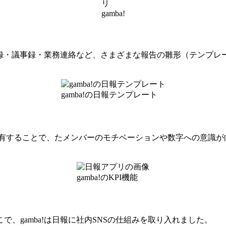
リ
gamba!
談記録・議事録・業務連絡など、さまざまな報告の雛形（テンプ
gamba!の日報テンプレート
を共有することで、たメンバーのモチベーションや数字への意識
gamba!のKPI機能
、gamba!は日報に社内SNSの仕組みを取り入れました。