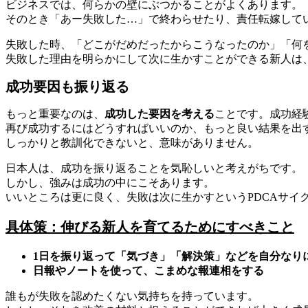
ビジネスでは、何らかの壁にぶつかることがよくあります。
そのとき「あー失敗した…」で終わらせたり、責任転嫁して
失敗した時、「どこがだめだったからこうなったのか」「何
失敗した理由を明らかにして次に生かすことができる新人は
成功要因も振り返る
もっと重要なのは、
成功した要因を考える
ことです。成功経
再び成功するにはどうすればいいのか、もっと良い結果を出
しっかりと教訓化できないと、意味がありません。
日本人は、成功を振り返ることを気恥しいと考えがちです。
しかし、強みは成功の中にこそあります。
いいところは更に良く、失敗は次に生かすというPDCAサイ
具体策：
伸びる新人を育てるためにすべきこと
1日を振り返って「気づき」「解決策」などを自分なり
日報やノートを使って、こまめな報連相をする
誰もが失敗を認めたくない気持ちを持っています。