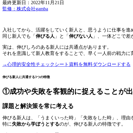
最終更新日：2022年11月21日
監修：株式会社gamba
入社してから、活躍をしていく新人と、思うように仕事を進
同じ新人でも「
伸びる人
」と「
伸びない人
」、一体どこで差
実は、伸びしろのある新人には共通点があります。
それを意識して新人教育をすることで、早く一人前の戦力に
→心理的安全性チェックシート資料を無料ダウンロードする
伸びる新人に共通する3つの特徴
①成功や失敗を客観的に捉えることが
課題と解決策を常に考える
伸びる新人は、「うまくいった時」「失敗をした時」、理由
特に
失敗から学ぼうとする
のが、伸びる新人の特徴です。