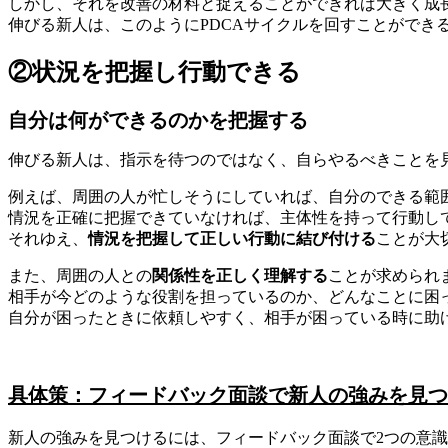
しかし、それを改善の材料と捉えることができれば大きく成
伸びる新人は、このようにPDCAサイクルを回すことができ
②状況を把握し行動できる
自分は何ができるのかを把握する
伸びる新人は、指示を待つのではなく、自らやるべきことを
例えば、周囲の人が忙しそうにしていれば、自分のできる範
情況を正確に把握できていなければ、主体性を持って行動し
それゆえ、
情況を把握して正しい行動に結び付ける
ことが大
また、周囲の人との
関係性を正しく理解する
ことが求められ
相手が今どのような役割を担っているのか、どんなことに困
自分が困ったときに依頼しやすく、相手が困っている時に助
具体策：フィードバック面談で新人の強みを見つ
新人の強みを見つけるには、フィードバック面談で2つの意