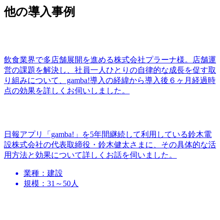
他の導入事例
飲食業界で多店舗展開を進める株式会社プラーナ様。店舗運
営の課題を解決し、社員一人ひとりの自律的な成長を促す取
り組みについて、gamba!導入の経緯から導入後６ヶ月経過時
点の効果を詳しくお伺いしました。
日報アプリ「gamba!」を5年間継続して利用している鈴木電
設株式会社の代表取締役・鈴木健太さまに、その具体的な活
用方法と効果について詳しくお話を伺いました。
業種：建設
規模：31～50人