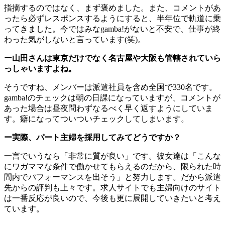
指摘するのではなく、まず褒めました。また、コメントがあ
ったら必ずレスポンスするようにすると、半年位で軌道に乗
ってきました。今ではみなgamba!がないと不安で、仕事が終
わった気がしないと言っています(笑)。
ー山田さんは東京だけでなく名古屋や大阪も管轄されていら
っしゃいますよね。
そうですね、メンバーは派遣社員を含め全国で330名です。
gamba!のチェックは朝の日課になっていますが、コメントが
あった場合は昼夜問わずなるべく早く返すようにしていま
す。癖になってついついチェックしてしまいます。
ー実際、パート主婦を採用してみてどうですか？
一言でいうなら「非常に質が良い」です。彼女達は「こんな
にワガママな条件で働かせてもらえるのだから、限られた時
間内でパフォーマンスを出そう」と努力します。だから派遣
先からの評判も上々です。求人サイトでも主婦向けのサイト
は一番反応が良いので、今後も更に展開していきたいと考え
ています。