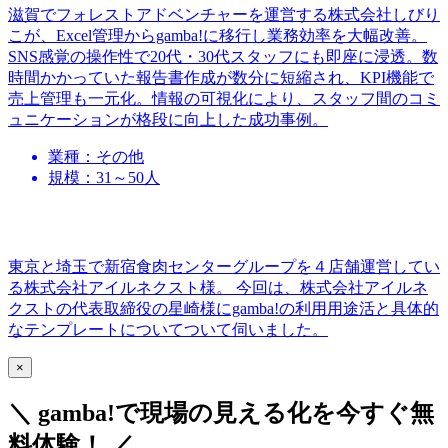
滋賀でフォレストアドベンチャーを運営する株式会社しびり
こが、Excel管理からgamba!に移行し業務効率を大幅改善。
SNS感覚の操作性で20代・30代スタッフにも即座に浸透。数
時間かかっていた報告書作成が数分に短縮され、KPI機能で
売上管理も一元化。情報の可視化により、スタッフ間のコミ
ュニケーションが格段に向上した成功事例。
業種：その他
規模：31～50人
東京と埼玉で新宿食肉センターグループを４店舗運営してい
る株式会社アイルネクスト様。 今回は、株式会社アイルネ
クストの代表取締役の星崎様にgamba!の利用用途活と具体的
なテンプレートについてついて伺いました。
×
＼ gamba!で現場の見える化を今すぐ無
料体験！ ／