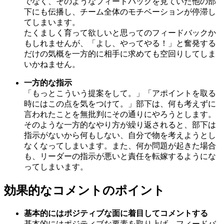
でなく、そのようなフィードバックを見ていた他の部
下にも伝播し、チーム全体のモチベーションが停滞し
てしまいます。
たくましく育って欲しいと思ってのフィードバックか
もしれませんが、「よし、やってやる！」と奮発する
だけの気概を一方的に相手に求めても空回りしてしま
いかねません。
一方的な指示
「もっとこういう提案をして。」「アポイントを取る
時にはこの点を気をつけて。」部下は、何も考えずに
言われたことを無批判にその通りにやろうとします。
そのような一方的なやり方が繰り返されると、部下は
指示がないから何もしない、自分で物を考えようとし
なくなってしまいます。また、何か問題が起きた場合
も、リーダーの指示が悪いと責任を転嫁するようにな
ってしまいます。
効果的なコメントのポイント
基本的にはポジティブな面に着目してコメントする
基本的にはポジティブな要素を取り上げ、フィードバ