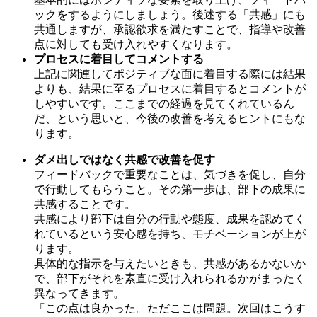
ックをするようにしましょう。後述する「共感」にも
共通しますが、承認欲求を満たすことで、指導や改善
点に対しても受け入れやすくなります。
プロセスに着目してコメントする
上記に関連してポジティブな面に着目する際には結果
よりも、結果に至るプロセスに着目するとコメントが
しやすいです。ここまでの経過を見てくれているん
だ、という思いと、今後の改善を考えるヒントにもな
ります。
ダメ出しではなく共感で改善を促す
フィードバックで重要なことは、気づきを促し、自分
で行動してもらうこと。その第一歩は、部下の成果に
共感することです。
共感により部下は自分の行動や態度、成果を認めてく
れているという安心感を持ち、モチベーションが上が
ります。
具体的な指示を与えたいときも、共感があるかないか
で、部下がそれを素直に受け入れられるかがまったく
異なってきます。
「この点は良かった。ただここは問題。次回はこうす