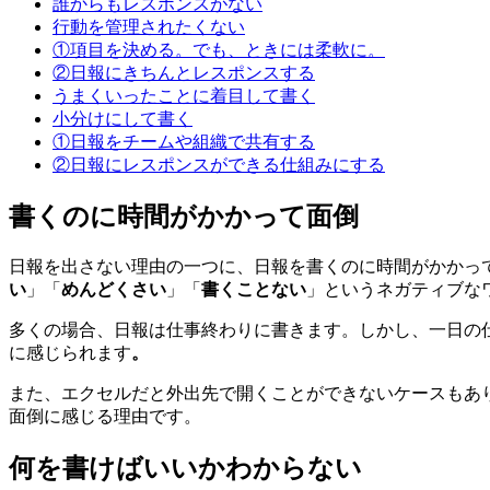
誰からもレスポンスがない
行動を管理されたくない
①項目を決める。でも、ときには柔軟に。
②日報にきちんとレスポンスする
うまくいったことに着目して書く
小分けにして書く
①日報をチームや組織で共有する
②日報にレスポンスができる仕組みにする
書くのに時間がかかって面倒
日報を出さない理由の一つに、日報を書くのに時間がかかっ
い
」「
めんどくさい
」「
書くことない
」というネガティブな
多くの場合、日報は仕事終わりに書きます。しかし、一日の
に感じられます
。
また、エクセルだと外出先で開くことができないケースもあ
面倒に感じる理由です。
何を書けばいいかわからない