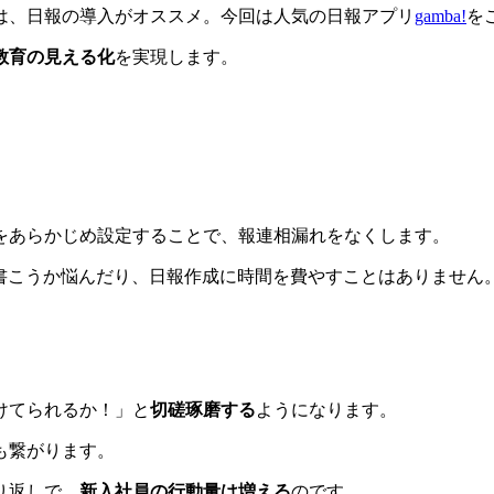
は、日報の導入がオススメ。今回は人気の日報アプリ
gamba!
を
教育の見える化
を実現します。
をあらかじめ設定することで、報連相漏れをなくします。
何を書こうか悩んだり、日報作成に時間を費やすことはありませ
けてられるか！」と
切磋琢磨する
ようになります。
も繋がります。
り返しで、
新入社員の行動量は増える
のです。