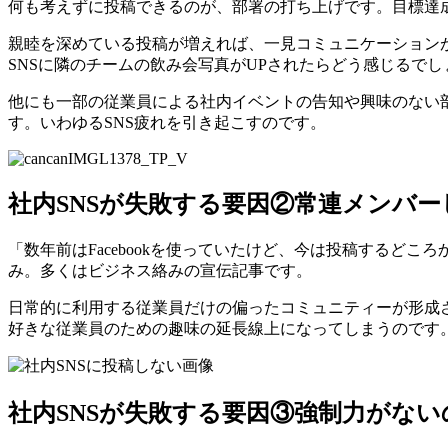
何も考えずに投稿できるのが、部署の打ち上げです。目標達
親睦を深めている投稿が増えれば、一見コミュニケーション
SNSに隣のチームの飲み会写真がUPされたらどう感じるで
他にも一部の従業員による社内イベントの告知や興味のない
す。いわゆるSNS疲れを引き起こすのです。
社内SNSが失敗する要因②常連メンバ
「数年前はFacebookを使っていたけど、今は投稿する
み。多くはビジネス絡みの宣伝記事です。
日常的に利用する従業員だけの偏ったコミュニティーが形成さ
好きな従業員のための趣味の延長線上になってしまうのです
社内SNSが失敗する要因③強制力がな