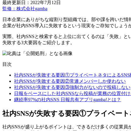
最終更新日：2022年7月12日
監修：株式会社gamba
日本企業にありがちな縦割り型組織では、部や課を跨いだ情報
企業が社内SNS導入に失敗するという現実をご存知でしょう
実際、社内SNSと検索すると上位に出てくるのは「失敗」と
失敗する3大要因をご紹介します。
目次
社内SNSが失敗する要因①プライベートネタによるSNS
社内SNSが失敗する要因②常連メンバーしか使わない
社内SNSが失敗する要因③強制力がないので投稿しない
日報をベースにした社内SNSなら投稿が業務の位置付け
継続率97%の社内SNS 日報共有アプリgamba!とは？
社内SNSが失敗する要因①プライベート
社内SNSが盛り上がるポイントは、できるだけ多くの従業