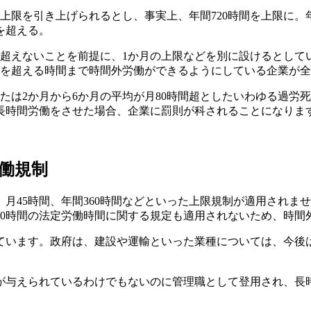
で上限を引き上げられるとし、事実上、年間720時間を上限に。
を超える。
を超えないことを前提に、1か月の上限などを別に設けるとして
間を超える時間まで時間外労働ができるようにしている企業が全体
または2か月から6か月の平均が月80時間超としたいわゆる過
長時間労働をさせた場合、企業に罰則が科されることになりま
働規制
月45時間、年間360時間などといった上限規制が適用されま
40時間の法定労働時間に関する規定も適用されないため、時
ています。政府は、建設や運輸といった業種については、今後
が与えられているわけでもないのに管理職として登用され、長