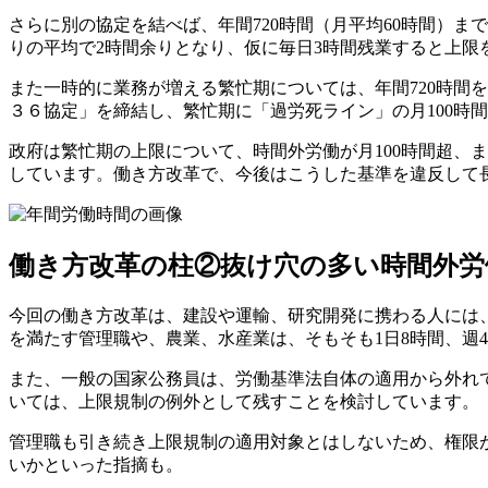
さらに別の協定を結べば、年間720時間（月平均60時間）ま
りの平均で2時間余りとなり、仮に毎日3時間残業すると上限
また一時的に業務が増える繁忙期については、年間720時間
３６協定」を締結し、繁忙期に「過労死ライン」の月100時
政府は繁忙期の上限について、時間外労働が月100時間超、
しています。働き方改革で、今後はこうした基準を違反して
働き方改革の柱②抜け穴の多い時間外労
今回の働き方改革は、建設や運輸、研究開発に携わる人には、
を満たす管理職や、農業、水産業は、そもそも1日8時間、週
また、一般の国家公務員は、労働基準法自体の適用から外れ
いては、上限規制の例外として残すことを検討しています。
管理職も引き続き上限規制の適用対象とはしないため、権限
いかといった指摘も。