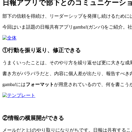
日報アプリで部下とのコミュニケーシ
部下の信頼を得続け、リーダーシップを発揮し続けるためには
今回はいま話題の日報共有アプリgamba!(ガンバ)をご紹
①行動を振り返り、修正できる
うまくいったことは、そのやり方を繰り返せば更に大きな成
書き方がバラバラだと、内容に個人差が出たり、報告すべき
gamba!には
フォーマット
が用意されているので、何を書こう
②情報の横展開ができる
メールだと1:1のやり取りになりがちです。日報は共有する