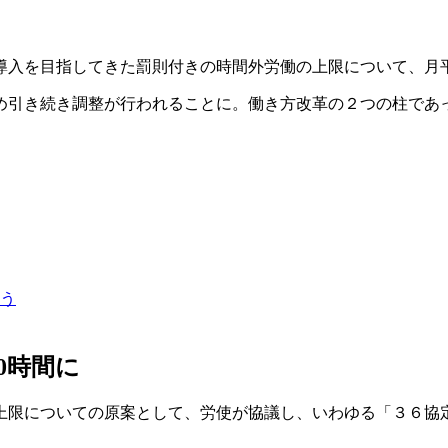
導入を目指してきた罰則付きの時間外労働の上限について、月平
め引き続き調整が行われることに。働き方改革の２つの柱であ
う
0時間に
限についての原案として、労使が協議し、いわゆる「３６協定」