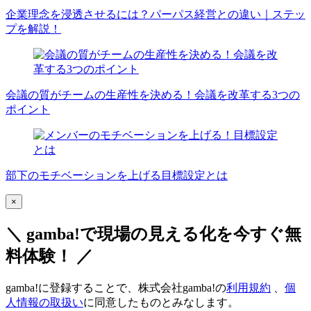
企業理念を浸透させるには？パーパス経営との違い｜ステッ
プを解説！
会議の質がチームの生産性を決める！会議を改革する3つの
ポイント
部下のモチベーションを上げる目標設定とは
×
＼ gamba!で現場の見える化を今すぐ無
料体験！ ／
gamba!に登録することで、株式会社gamba!の
利用規約
、
個
人情報の取扱い
に同意したものとみなします。