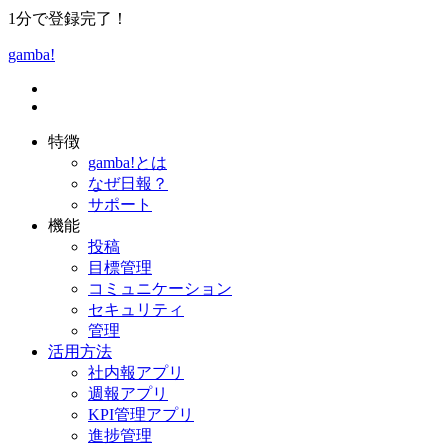
1分で登録完了！
gamba!
特徴
gamba!とは
なぜ日報？
サポート
機能
投稿
目標管理
コミュニケーション
セキュリティ
管理
活用方法
社内報アプリ
週報アプリ
KPI管理アプリ
進捗管理