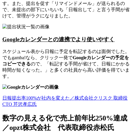
す。また、提出を促す「リマインドメール」が送られるの
で、未提出の部下にいちいち「日報出して」と言う手間が省
けて、管理がラクになりました。
Googleカレンダーとの連携でより使いやすく
スケジュール表から日報に予定を転記するのは面倒でした。
でもgamba!なら、クリック一発で
Googleカレンダーの予定を
コピーできる
ので、「転記する手間が省けて、日報にかかる
時間が短くなった。」と多くの社員から高い評価を得ていま
す。
日報提出率100%が社内を変えた／株式会社クリスク 取締役
CTO 芹沢孝広氏
数字の見える化で売上前年比250%達成
／opzt株式会社 代表取締役赤松氏