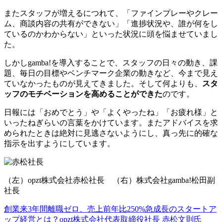
またスタッフが増えるにつれて、「ファインプレーやクレー
ム、商談内容の共有ができない」「進捗状況や、誰が何をし
ているのかわからない」といった状況に頭を悩ませていまし
た。
しかしgamba!を導入することで、スタッフの日々の動き、課
題、毎日の目標やベンチマーク企業の動きなど、今まで見え
ていなかったものが見えてきました。そして何よりも、
スタ
ッフのモチベーションを高めることができた
のです。
日報には「おめでとう」や「よくやったね」「お疲れ様」と
いったねぎらいの言葉をかけています。またアドバイスを求
められたときは絶対に見逃さないようにし、真っ先に的確な
指示を出すようにしています。
（左）opzt株式会社赤松社長 （右）株式会社gamba!松田副
社長
創業来3年間離職ゼロ、売上前年比250%急成長のスタートア
ップ経営とは？opzt株式会社代表取締役社長 赤松文則氏