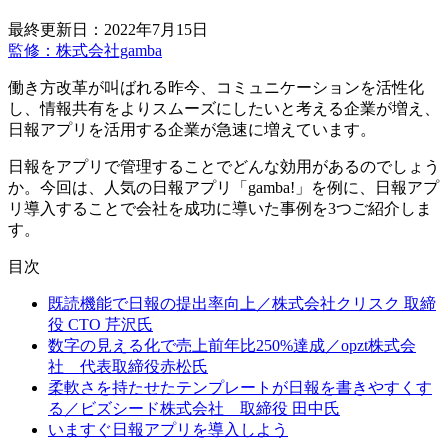
最終更新日：2022年7月15日
監修：株式会社gamba
働き方改革が叫ばれる昨今、コミュニケーションを活性化
し、情報共有をよりスムーズにしたいと考える企業が増え、
日報アプリを活用する企業が急速に増えています。
日報をアプリで管理することでどんな効用があるのでしょう
か。今回は、人気の日報アプリ「gamba!」を例に、日報アプ
リ導入することで会社を成功に導いた事例を3つご紹介しま
す。
目次
既読機能で日報の提出率向上／株式会社クリスク 取締
役 CTO 芹沢氏
数字の見える化で売上前年比250%達成／opzt株式会
社 代表取締役赤松氏
柔軟さを持たせたテンプレートが日報を書きやすくす
る／ビズシード株式会社 取締役 田中氏
いますぐ日報アプリを導入しよう