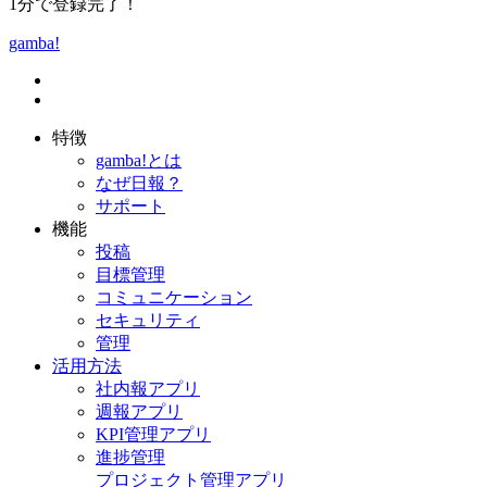
1分で登録完了！
gamba!
特徴
gamba!とは
なぜ日報？
サポート
機能
投稿
目標管理
コミュニケーション
セキュリティ
管理
活用方法
社内報アプリ
週報アプリ
KPI管理アプリ
進捗管理
プロジェクト管理アプリ