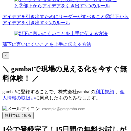
アイデアを引き出すためにリーダーがすべきこと②部下から
アイデアを引き出す3つのルール
部下に言いにくいことを上手に伝える方法
×
＼ gamba!で現場の見える化を今すぐ無
料体験！ ／
gamba!に登録することで、株式会社gamba!の
利用規約
、
個
人情報の取扱い
に同意したものとみなします。
無料ではじめる
1分で登録完了！15日間の無料お試しが