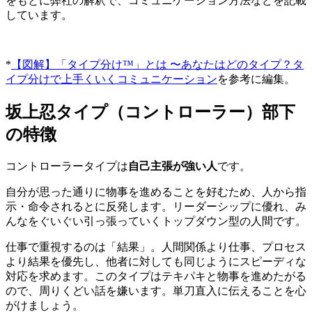
をもとに弊社の解釈で、コミュニケーション方法などを記載
しています。
*
【図解】「タイプ分け™」とは 〜あなたはどのタイプ？タ
イプ分けで上手くいくコミュニケーション
を参考に編集。
坂上忍タイプ（コントローラー）部下
の特徴
コントローラータイプは
自己主張が強い人
です。
自分が思った通りに物事を進めることを好むため、人から指
示・命令されるとに反発します。リーダーシップに優れ、み
んなをぐいぐい引っ張っていくトップダウン型の人間です。
仕事で重視するのは「結果」。人間関係より仕事、プロセス
より結果を優先し、他者に対しても同じようにスピーディな
対応を求めます。このタイプはテキパキと物事を進めたがる
ので、周りくどい話を嫌います。単刀直入に伝えることを心
がけましょう。