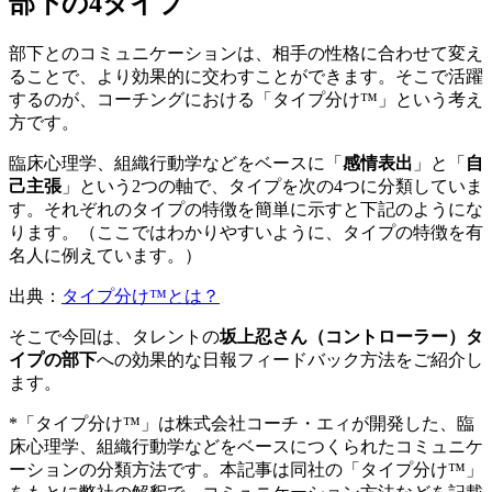
部下の4タイプ
部下とのコミュニケーションは、相手の性格に合わせて変え
ることで、より効果的に交わすことができます。そこで活躍
するのが、コーチングにおける「タイプ分け™」という考え
方です。
臨床心理学、組織行動学などをベースに「
感情表出
」と「
自
己主張
」という2つの軸で、タイプを次の4つに分類していま
す。それぞれのタイプの特徴を簡単に示すと下記のようにな
ります。（ここではわかりやすいように、タイプの特徴を有
名人に例えています。）
出典：
タイプ分け™とは？
そこで今回は、タレントの
坂上忍さん（コントローラー）タ
イプの部下
への効果的な日報フィードバック方法をご紹介し
ます。
*「タイプ分け™」は株式会社コーチ・エィが開発した、臨
床心理学、組織行動学などをベースにつくられたコミュニケ
ーションの分類方法です。本記事は同社の「タイプ分け™」