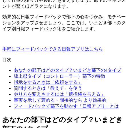
じて仕事の振り方や褒め方を変えましょう。部下のマネジメ
ントが驚くほどラクになります。
効果的な日報フィードバックで部下の心をつかみ、モチベー
ションをアップさせましょう。ここでは、いまどき部下のタ
イプ別日報フィードバック術をご紹介します。
手軽にフィードバックできる日報アプリはこちら
目次
あなたの部下はどのタイプ？いまどき部下の4タイプ
坂上忍タイプ（コントローラー）部下の特徴
指示をするときは「依頼をする」
質問するときは「教えて」を使う
やり方を変えさせるには「選択権を与える」
事実を示して褒める・間接的なら より効果的
フィードバックで部下を動かす「日報アプリ」とは
あなたの部下はどのタイプ？
いまどき