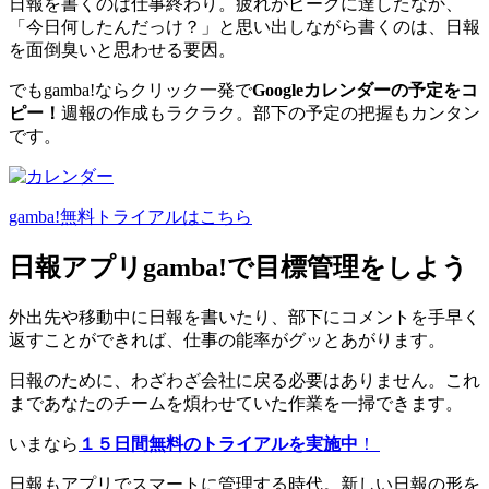
日報を書くのは仕事終わり。疲れがピークに達したなか、
「今日何したんだっけ？」と思い出しながら書くのは、日報
を面倒臭いと思わせる要因。
でもgamba!ならクリック一発で
Googleカレンダーの予定をコ
ピー！
週報の作成もラクラク。部下の予定の把握もカンタン
です。
gamba!無料トライアルはこちら
日報アプリgamba!で目標管理をしよう
外出先や移動中に日報を書いたり、部下にコメントを手早く
返すことができれば、仕事の能率がグッとあがります。
日報のために、わざわざ会社に戻る必要はありません。これ
まであなたのチームを煩わせていた作業を一掃できます。
いまなら
１５日間無料のトライアルを実施中
！
日報もアプリでスマートに管理する時代。新しい日報の形を