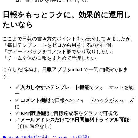
る。電話応対を1件以上担当する。
日報をもっとラクに、効果的に運用し
たいなら
ここまで日報の書き方のポイントをお伝えしてきましたが、
「毎日テンプレートをゼロから用意するのが面倒」
「フィードバックをコメント欄でやり取りしたい」
「チーム全体の日報をまとめて管理したい」
こうした悩みは、
日報アプリgamba!
で一気に解決できま
す。
✅
入力しやすいテンプレート機能
でフォーマットを統
一
✅
コメント機能
で日報へのフィードバックがスムーズ
に
✅
KPI管理機能
で目標達成率をグラフで可視化
✅
メールアドレスだけで15日間無料トライアル可能
（自動課金なし）
▶ gamba!を無料で試してみる（15日間）