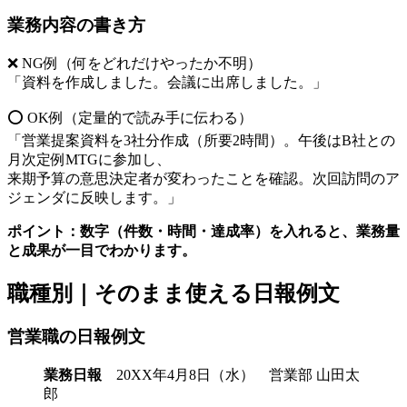
業務内容の書き方
❌ NG例（何をどれだけやったか不明）
「資料を作成しました。会議に出席しました。」
⭕ OK例（定量的で読み手に伝わる）
「営業提案資料を3社分作成（所要2時間）。午後はB社との
月次定例MTGに参加し、
来期予算の意思決定者が変わったことを確認。次回訪問のア
ジェンダに反映します。」
ポイント：数字（件数・時間・達成率）を入れると、業務量
と成果が一目でわかります。
職種別｜そのまま使える日報例文
営業職の日報例文
業務日報
20XX年4月8日（水） 営業部 山田太
郎