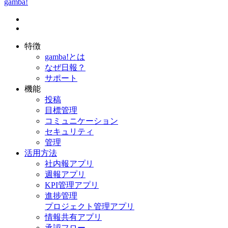
gamba!
特徴
gamba!とは
なぜ日報？
サポート
機能
投稿
目標管理
コミュニケーション
セキュリティ
管理
活用方法
社内報アプリ
週報アプリ
KPI管理アプリ
進捗管理
プロジェクト管理アプリ
情報共有アプリ
承認フロー