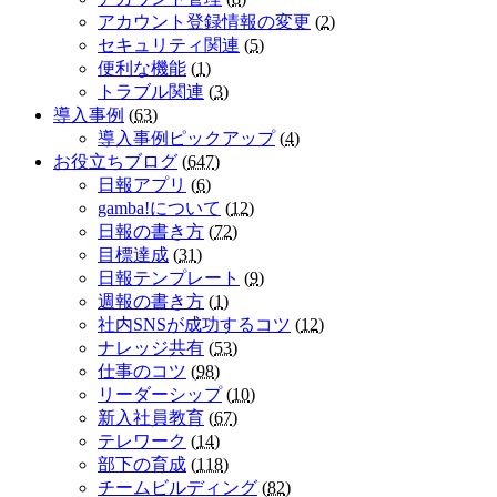
アカウント登録情報の変更
(
2
)
セキュリティ関連
(
5
)
便利な機能
(
1
)
トラブル関連
(
3
)
導入事例
(
63
)
導入事例ピックアップ
(
4
)
お役立ちブログ
(
647
)
日報アプリ
(
6
)
gamba!について
(
12
)
日報の書き方
(
72
)
目標達成
(
31
)
日報テンプレート
(
9
)
週報の書き方
(
1
)
社内SNSが成功するコツ
(
12
)
ナレッジ共有
(
53
)
仕事のコツ
(
98
)
リーダーシップ
(
10
)
新入社員教育
(
67
)
テレワーク
(
14
)
部下の育成
(
118
)
チームビルディング
(
82
)