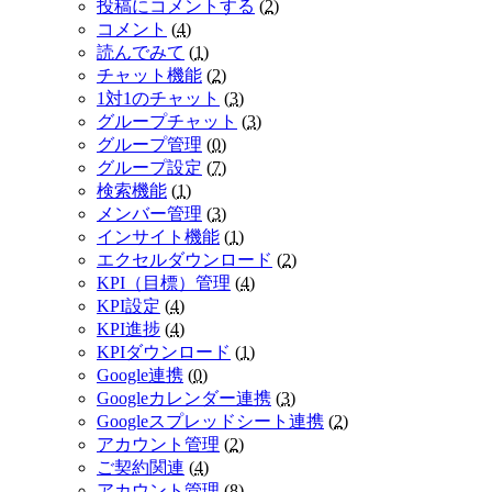
投稿にコメントする
(
2
)
コメント
(
4
)
読んでみて
(
1
)
チャット機能
(
2
)
1対1のチャット
(
3
)
グループチャット
(
3
)
グループ管理
(
0
)
グループ設定
(
7
)
検索機能
(
1
)
メンバー管理
(
3
)
インサイト機能
(
1
)
エクセルダウンロード
(
2
)
KPI（目標）管理
(
4
)
KPI設定
(
4
)
KPI進捗
(
4
)
KPIダウンロード
(
1
)
Google連携
(
0
)
Googleカレンダー連携
(
3
)
Googleスプレッドシート連携
(
2
)
アカウント管理
(
2
)
ご契約関連
(
4
)
アカウント管理
(
8
)