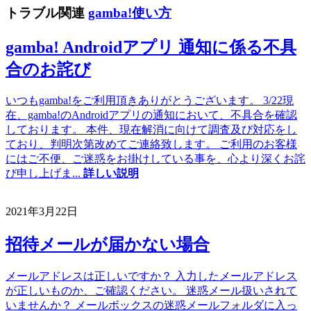
トラブル関連
gamba!使い方
gamba! Androidアプリ 通知に係る不具
合のお詫び
いつもgamba!をご利用頂きありがとうございます。 3/22現
在、gamba!のAndroidアプリの通知において、不具合を確認
しております。 本件、現在解消に向けて調査及び対応をし
ており、判明次第改めてご連絡致します。 ご利用のお客様
にはご不便、ご迷惑をお掛けしている事を、心より深くお詫
び申し上げま
...
詳しい説明
2021年3月22日
招待メールが届かない場合
メールアドレスは正しいですか？ 入力したメールアドレス
が正しいものか、ご確認ください。 迷惑メール扱いされて
いませんか？ メールボックスの迷惑メールフォルダに入っ