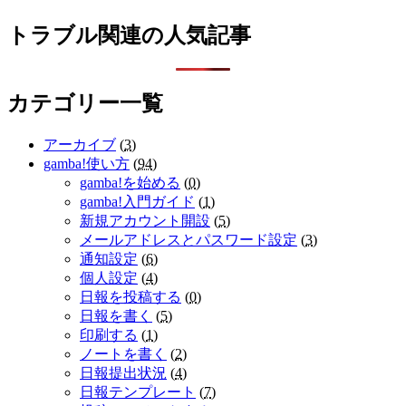
トラブル関連の人気記事
カテゴリー一覧
アーカイブ
(
3
)
gamba!使い方
(
94
)
gamba!を始める
(
0
)
gamba!入門ガイド
(
1
)
新規アカウント開設
(
5
)
メールアドレスとパスワード設定
(
3
)
通知設定
(
6
)
個人設定
(
4
)
日報を投稿する
(
0
)
日報を書く
(
5
)
印刷する
(
1
)
ノートを書く
(
2
)
日報提出状況
(
4
)
日報テンプレート
(
7
)