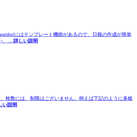
gamba!にはテンプレート機能があるので、日報の作成が簡単
い。
...
詳しい説明
量、枚数には、制限はございません。例えば下記のように多岐
しい説明