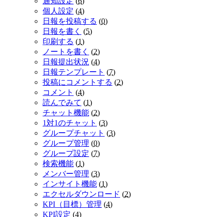
通知設定
(
6
)
個人設定
(
4
)
日報を投稿する
(
0
)
日報を書く
(
5
)
印刷する
(
1
)
ノートを書く
(
2
)
日報提出状況
(
4
)
日報テンプレート
(
7
)
投稿にコメントする
(
2
)
コメント
(
4
)
読んでみて
(
1
)
チャット機能
(
2
)
1対1のチャット
(
3
)
グループチャット
(
3
)
グループ管理
(
0
)
グループ設定
(
7
)
検索機能
(
1
)
メンバー管理
(
3
)
インサイト機能
(
1
)
エクセルダウンロード
(
2
)
KPI（目標）管理
(
4
)
KPI設定
(
4
)