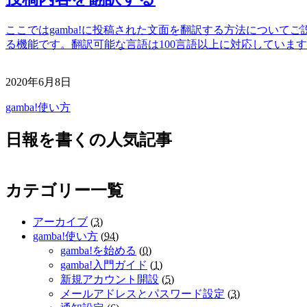
ここではgamba!に投稿された文面を翻訳する方法についてご
る機能です。翻訳可能な言語は100言語以上に対応しています
2020年6月8日
gamba!使い方
日報を書くの人気記事
カテゴリー一覧
アーカイブ
(
3
)
gamba!使い方
(
94
)
gamba!を始める
(
0
)
gamba!入門ガイド
(
1
)
新規アカウント開設
(
5
)
メールアドレスとパスワード設定
(
3
)