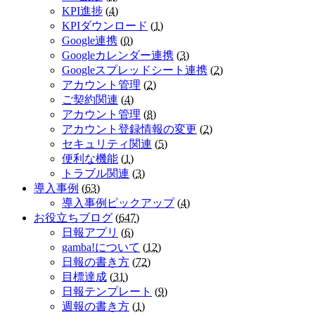
KPI進捗
(
4
)
KPIダウンロード
(
1
)
Google連携
(
0
)
Googleカレンダー連携
(
3
)
Googleスプレッドシート連携
(
2
)
アカウント管理
(
2
)
ご契約関連
(
4
)
アカウント管理
(
8
)
アカウント登録情報の変更
(
2
)
セキュリティ関連
(
5
)
便利な機能
(
1
)
トラブル関連
(
3
)
導入事例
(
63
)
導入事例ピックアップ
(
4
)
お役立ちブログ
(
647
)
日報アプリ
(
6
)
gamba!について
(
12
)
日報の書き方
(
72
)
目標達成
(
31
)
日報テンプレート
(
9
)
週報の書き方
(
1
)