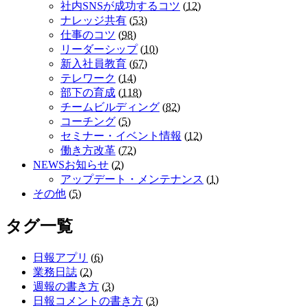
社内SNSが成功するコツ
(
12
)
ナレッジ共有
(
53
)
仕事のコツ
(
98
)
リーダーシップ
(
10
)
新入社員教育
(
67
)
テレワーク
(
14
)
部下の育成
(
118
)
チームビルディング
(
82
)
コーチング
(
5
)
セミナー・イベント情報
(
12
)
働き方改革
(
72
)
NEWSお知らせ
(
2
)
アップデート・メンテナンス
(
1
)
その他
(
5
)
タグ一覧
日報アプリ
(
6
)
業務日誌
(
2
)
週報の書き方
(
3
)
日報コメントの書き方
(
3
)