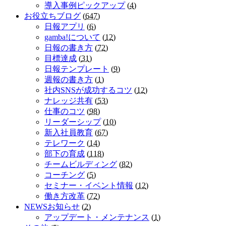
導入事例ピックアップ
(
4
)
お役立ちブログ
(
647
)
日報アプリ
(
6
)
gamba!について
(
12
)
日報の書き方
(
72
)
目標達成
(
31
)
日報テンプレート
(
9
)
週報の書き方
(
1
)
社内SNSが成功するコツ
(
12
)
ナレッジ共有
(
53
)
仕事のコツ
(
98
)
リーダーシップ
(
10
)
新入社員教育
(
67
)
テレワーク
(
14
)
部下の育成
(
118
)
チームビルディング
(
82
)
コーチング
(
5
)
セミナー・イベント情報
(
12
)
働き方改革
(
72
)
NEWSお知らせ
(
2
)
アップデート・メンテナンス
(
1
)