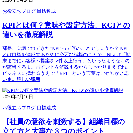
2020年1月24日
お役立ちブログ
目標達成
KPIとは何？意味や設定方法、KGIとの
違いを徹底解説
部長、会議で出てきた"KPI"って何のことでしょうか？ KPI
とは目標を達成するために必要な指標のことで、例えば「期
末までにお客様へ提案を⚪︎件以上行う」といったようなもの
が該当するよ。ポイントを解説するからしっかり覚えてね。
ビジネスに携わるうえで「KPI」という言葉はご存知かと思
いま
...
詳しい説明
2020年7月16日
お役立ちブログ
目標達成
【社員の意欲を刺激する】組織目標の
立て方と大事な３つのポイント