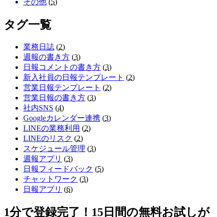
その他
(
5
)
タグ一覧
業務日誌
(
2
)
週報の書き方
(
3
)
日報コメントの書き方
(
3
)
新入社員の日報テンプレート
(
2
)
営業日報テンプレート
(
2
)
営業日報の書き方
(
3
)
社内SNS
(
4
)
Googleカレンダー連携
(
3
)
LINEの業務利用
(
2
)
LINEのリスク
(
2
)
スケジュール管理
(
3
)
週報アプリ
(
3
)
日報フィードバック
(
5
)
チャットワーク
(
3
)
日報アプリ
(
6
)
1分で登録完了！15日間の無料お試しが