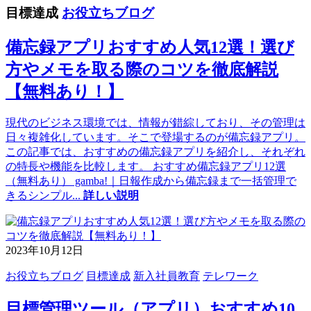
目標達成
お役立ちブログ
備忘録アプリおすすめ人気12選！選び
方やメモを取る際のコツを徹底解説
【無料あり！】
現代のビジネス環境では、情報が錯綜しており、その管理は
日々複雑化しています。そこで登場するのが備忘録アプリ。
この記事では、おすすめの備忘録アプリを紹介し、それぞれ
の特長や機能を比較します。 おすすめ備忘録アプリ12選
（無料あり） gamba!｜日報作成から備忘録まで一括管理で
きるシンプル
...
詳しい説明
2023年10月12日
お役立ちブログ
目標達成
新入社員教育
テレワーク
目標管理ツール（アプリ）おすすめ10