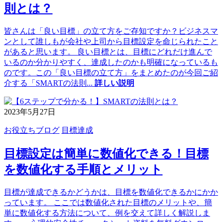
則とは？
皆さんは「良い目標」の立て方をご存知ですか？ビジネスマ
ンとして誰しもが会社や上司から目標設定を命じられたこと
があると思います。 良い目標とは、目標にどれだけ進んで
いるのか分かりやすく、達成したのかも明確になっているも
のです。この「良い目標の立て方」をまとめたのが今回ご紹
介する「SMARTの法則
...
詳しい説明
2023年5月27日
お役立ちブログ
目標達成
目標設定は簡単に数値化できる！目標
を数値化する手順とメリット
目標が達成できるかどうかは、目標を数値化できるかにかか
っています。 ここでは数値化された目標のメリットや、簡
単に数値化する方法について、例を交えて詳しく解説しま