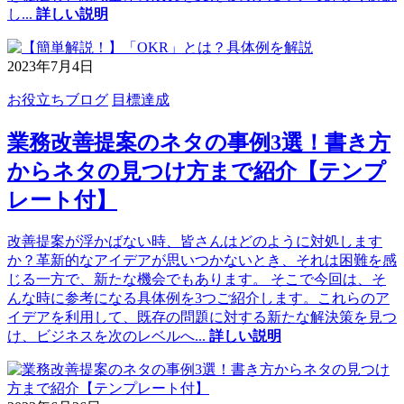
し
...
詳しい説明
2023年7月4日
お役立ちブログ
目標達成
業務改善提案のネタの事例3選！書き方
からネタの見つけ方まで紹介【テンプ
レート付】
改善提案が浮かばない時、皆さんはどのように対処します
か？革新的なアイデアが思いつかないとき、それは困難を感
じる一方で、新たな機会でもあります。 そこで今回は、そ
んな時に参考になる具体例を3つご紹介します。これらのア
イデアを利用して、既存の問題に対する新たな解決策を見つ
け、ビジネスを次のレベルへ
...
詳しい説明