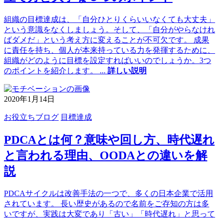
組織の目標達成は、「自分ひとりくらいいなくても大丈夫」
という意識をなくしましょう。そして、「自分がやらなけれ
ばダメだ」という考え方に変えることが不可欠です。 成果
に責任を持ち、個人が本来持っている力を発揮するために、
組織がどのように目標を設定すればいいのでしょうか。3つ
のポイントを紹介します。
...
詳しい説明
2020年1月14日
お役立ちブログ
目標達成
PDCAとは何？意味や回し方、時代遅れ
と言われる理由、OODAとの違いを解
説
PDCAサイクルは改善手法の一つで、多くの日本企業で活用
されています。 長い歴史があるので名前をご存知の方は多
いですが、実践は大変であり「古い」「時代遅れ」と思って