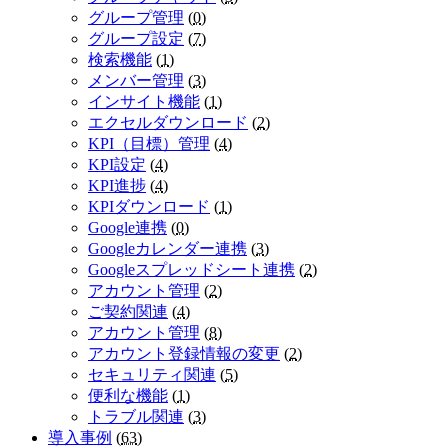
グループ管理
(
0
)
グループ設定
(
7
)
検索機能
(
1
)
メンバー管理
(
3
)
インサイト機能
(
1
)
エクセルダウンロード
(
2
)
KPI（目標）管理
(
4
)
KPI設定
(
4
)
KPI進捗
(
4
)
KPIダウンロード
(
1
)
Google連携
(
0
)
Googleカレンダー連携
(
3
)
Googleスプレッドシート連携
(
2
)
アカウント管理
(
2
)
ご契約関連
(
4
)
アカウント管理
(
8
)
アカウント登録情報の変更
(
2
)
セキュリティ関連
(
5
)
便利な機能
(
1
)
トラブル関連
(
3
)
導入事例
(
63
)