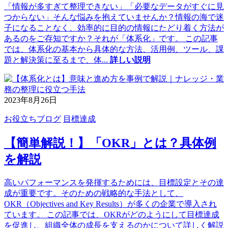
「情報が多すぎて整理できない」「必要なデータがすぐに見
つからない」そんな悩みを抱えていませんか？情報の海で迷
子になることなく、効率的に目的の情報にたどり着く方法が
あるのをご存知ですか？それが「体系化」です。 この記事
では、体系化の基本から具体的な方法、活用例、ツール、課
題と解決策に至るまで、体
...
詳しい説明
2023年8月26日
お役立ちブログ
目標達成
【簡単解説！】「OKR」とは？具体例
を解説
高いパフォーマンスを発揮するためには、目標設定とその達
成が重要です。そのための戦略的な手法として、
OKR（Objectives and Key Results）が多くの企業で導入され
ています。 この記事では、OKRがどのようにして目標達成
を促進し、組織全体の成長を支えるのかについて詳しく解説