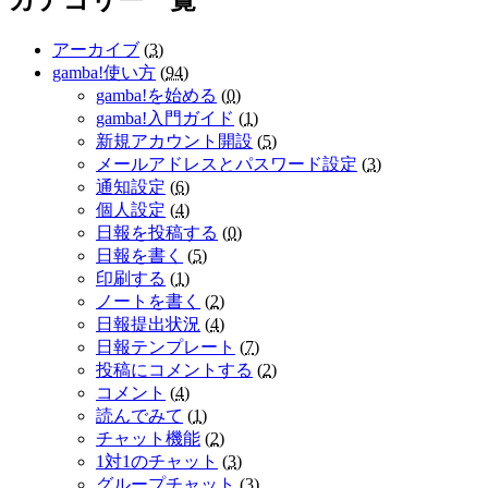
アーカイブ
(
3
)
gamba!使い方
(
94
)
gamba!を始める
(
0
)
gamba!入門ガイド
(
1
)
新規アカウント開設
(
5
)
メールアドレスとパスワード設定
(
3
)
通知設定
(
6
)
個人設定
(
4
)
日報を投稿する
(
0
)
日報を書く
(
5
)
印刷する
(
1
)
ノートを書く
(
2
)
日報提出状況
(
4
)
日報テンプレート
(
7
)
投稿にコメントする
(
2
)
コメント
(
4
)
読んでみて
(
1
)
チャット機能
(
2
)
1対1のチャット
(
3
)
グループチャット
(
3
)