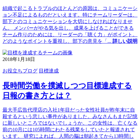
組織で起こるトラブルのほとんどの原因は、コミュニケーシ
ョン不足によるものだといえます。特にチームリーダーは、
部下とのコミュニケーションを大切にしなければなりませ
ん。 メンバーがやる気を出し、成果を上げることができる
チーム作りのためには、リーダーの「聴く力」がポイント。
どのようなポイントを重視し、部下の意見を「
...
詳しい説明
2018年1月18日
お役立ちブログ
目標達成
長時間労働を撲滅しつつ目標達成する
日報の書き方とは？
最大手広告代理店の入社1年目だった女性社員が昨年末に自
殺するという悲しい事件がありました。みなさんもまだ記憶
に新しいところではないでしょうか。この女性は、亡くなる
前の10月には105時間にわたる残業をしていたと報道されて
います。 研究によれば、人間の脳は朝起きてから13時間し