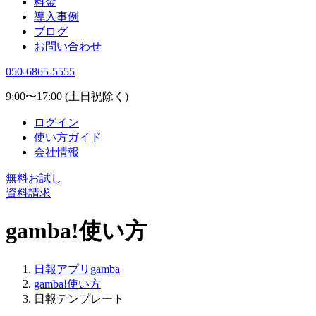
料金
導入事例
ブログ
お問い合わせ
050-6865-5555
9:00〜17:00 (土日祝除く)
ログイン
使い方ガイド
会社情報
無料お試し
資料請求
gamba!使い方
日報アプリgamba
gamba!使い方
日報テンプレート