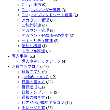
Google連携
(
0
)
Googleカレンダー連携
(
3
)
Googleスプレッドシート連携
(
2
)
アカウント管理
(
2
)
ご契約関連
(
4
)
アカウント管理
(
8
)
アカウント登録情報の変更
(
2
)
セキュリティ関連
(
5
)
便利な機能
(
1
)
トラブル関連
(
3
)
導入事例
(
63
)
導入事例ピックアップ
(
4
)
お役立ちブログ
(
647
)
日報アプリ
(
6
)
gamba!について
(
12
)
日報の書き方
(
72
)
目標達成
(
31
)
日報テンプレート
(
9
)
週報の書き方
(
1
)
社内SNSが成功するコツ
(
12
)
ナレッジ共有
(
53
)