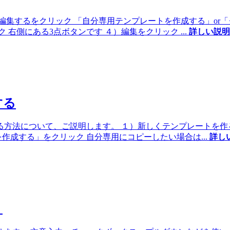
編集するをクリック 「自分専用テンプレートを作成する」or
ク 右側にある3点ボタンです ４）編集をクリック
...
詳しい説明
する
方法について、ご説明します。 １）新しくテンプレートを作
作成する」をクリック 自分専用にコピーしたい場合は
...
詳し
ト