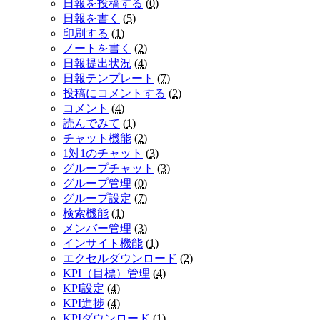
日報を投稿する
(
0
)
日報を書く
(
5
)
印刷する
(
1
)
ノートを書く
(
2
)
日報提出状況
(
4
)
日報テンプレート
(
7
)
投稿にコメントする
(
2
)
コメント
(
4
)
読んでみて
(
1
)
チャット機能
(
2
)
1対1のチャット
(
3
)
グループチャット
(
3
)
グループ管理
(
0
)
グループ設定
(
7
)
検索機能
(
1
)
メンバー管理
(
3
)
インサイト機能
(
1
)
エクセルダウンロード
(
2
)
KPI（目標）管理
(
4
)
KPI設定
(
4
)
KPI進捗
(
4
)
KPIダウンロード
(
1
)