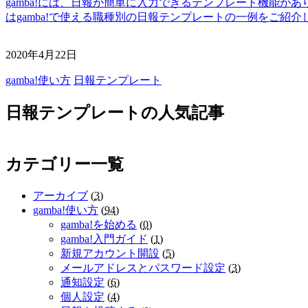
gamba!には、日報が簡単に入力できるテンプレート機能
はgamba!で使える職種別の日報テンプレートの一例をご紹
2020年4月22日
gamba!使い方
日報テンプレート
日報テンプレートの人気記事
カテゴリー一覧
アーカイブ
(
3
)
gamba!使い方
(
94
)
gamba!を始める
(
0
)
gamba!入門ガイド
(
1
)
新規アカウント開設
(
5
)
メールアドレスとパスワード設定
(
3
)
通知設定
(
6
)
個人設定
(
4
)