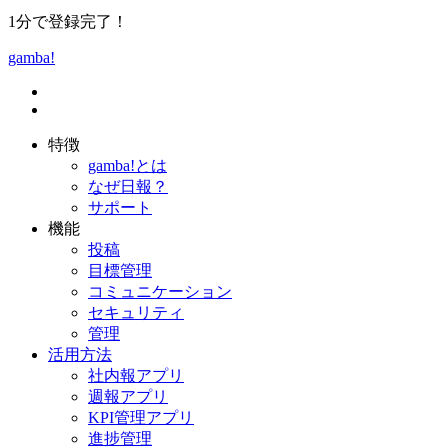
1分で登録完了！
gamba!
特徴
gamba!とは
なぜ日報？
サポート
機能
投稿
目標管理
コミュニケーション
セキュリティ
管理
活用方法
社内報アプリ
週報アプリ
KPI管理アプリ
進捗管理