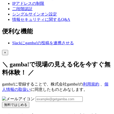
IPアドレスの制限
二段階認証
シングルサインオン設定
情報セキュリティに関するQ&A
便利な機能
Slackにgamba!の投稿を連携させる
×
＼ gamba!で現場の見える化を今すぐ無
料体験！ ／
gamba!に登録することで、株式会社gamba!の
利用規約
、
個
人情報の取扱い
に同意したものとみなします。
無料ではじめる