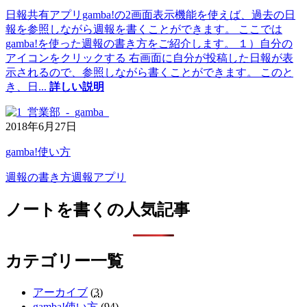
日報共有アプリgamba!の2画面表示機能を使えば、過去の日
報を参照しながら週報を書くことができます。 ここでは
gamba!を使った週報の書き方をご紹介します。 １）自分の
アイコンをクリックする 右画面に自分が投稿した日報が表
示されるので、参照しながら書くことができます。 このと
き、日
...
詳しい説明
2018年6月27日
gamba!使い方
週報の書き方
週報アプリ
ノートを書くの人気記事
カテゴリー一覧
アーカイブ
(
3
)
gamba!使い方
(
94
)