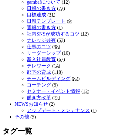
gamba!について
(
12
)
日報の書き方
(
72
)
目標達成
(
31
)
日報テンプレート
(
9
)
週報の書き方
(
1
)
社内SNSが成功するコツ
(
12
)
ナレッジ共有
(
53
)
仕事のコツ
(
98
)
リーダーシップ
(
10
)
新入社員教育
(
67
)
テレワーク
(
14
)
部下の育成
(
118
)
チームビルディング
(
82
)
コーチング
(
5
)
セミナー・イベント情報
(
12
)
働き方改革
(
72
)
NEWSお知らせ
(
2
)
アップデート・メンテナンス
(
1
)
その他
(
5
)
タグ一覧