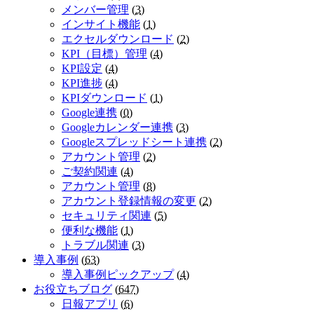
メンバー管理
(
3
)
インサイト機能
(
1
)
エクセルダウンロード
(
2
)
KPI（目標）管理
(
4
)
KPI設定
(
4
)
KPI進捗
(
4
)
KPIダウンロード
(
1
)
Google連携
(
0
)
Googleカレンダー連携
(
3
)
Googleスプレッドシート連携
(
2
)
アカウント管理
(
2
)
ご契約関連
(
4
)
アカウント管理
(
8
)
アカウント登録情報の変更
(
2
)
セキュリティ関連
(
5
)
便利な機能
(
1
)
トラブル関連
(
3
)
導入事例
(
63
)
導入事例ピックアップ
(
4
)
お役立ちブログ
(
647
)
日報アプリ
(
6
)