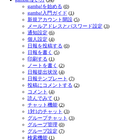
gamba!を始める
(
0
)
gamba!入門ガイド
(
1
)
新規アカウント開設
(
5
)
メールアドレスとパスワード設定
(
3
)
通知設定
(
6
)
個人設定
(
4
)
日報を投稿する
(
0
)
日報を書く
(
5
)
印刷する
(
1
)
ノートを書く
(
2
)
日報提出状況
(
4
)
日報テンプレート
(
7
)
投稿にコメントする
(
2
)
コメント
(
4
)
読んでみて
(
1
)
チャット機能
(
2
)
1対1のチャット
(
3
)
グループチャット
(
3
)
グループ管理
(
0
)
グループ設定
(
7
)
検索機能
(
1
)