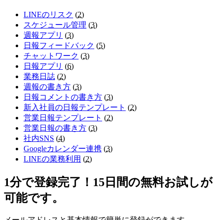
LINEのリスク
(
2
)
スケジュール管理
(
3
)
週報アプリ
(
3
)
日報フィードバック
(
5
)
チャットワーク
(
3
)
日報アプリ
(
6
)
業務日誌
(
2
)
週報の書き方
(
3
)
日報コメントの書き方
(
3
)
新入社員の日報テンプレート
(
2
)
営業日報テンプレート
(
2
)
営業日報の書き方
(
3
)
社内SNS
(
4
)
Googleカレンダー連携
(
3
)
LINEの業務利用
(
2
)
1分で登録完了！15日間の無料お試しが
可能です。
メールアドレスと基本情報で簡単に登録ができます。