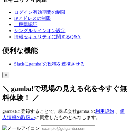
ログイン有効期間の制限
IPアドレスの制限
二段階認証
シングルサインオン設定
情報セキュリティに関するQ&A
便利な機能
Slackにgamba!の投稿を連携させる
×
＼ gamba!で現場の見える化を今すぐ無
料体験！ ／
gamba!に登録することで、株式会社gamba!の
利用規約
、
個
人情報の取扱い
に同意したものとみなします。