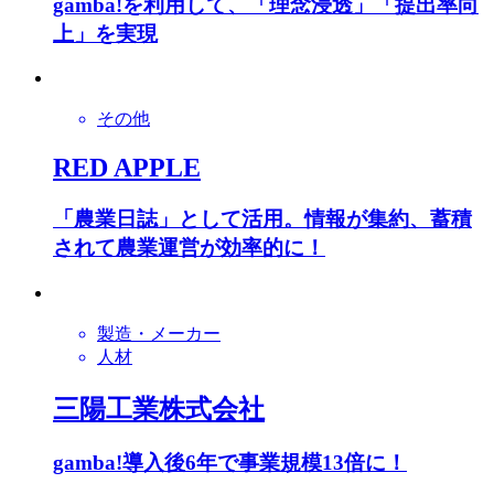
gamba!を利用して、「理念浸透」「提出率向
上」を実現
その他
RED APPLE
「農業日誌」として活用。情報が集約、蓄積
されて農業運営が効率的に！
製造・メーカー
人材
三陽工業株式会社
gamba!導入後6年で事業規模13倍に！