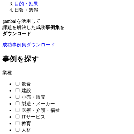
目的・効果
日報・週報
gamba!
を活用して
課題を解決した
成功事例集
を
ダウンロード
成功事例集ダウンロード
事例を探す
業種
飲食
建設
小売・販売
製造・メーカー
医療・介護・福祉
ITサービス
教育
人材