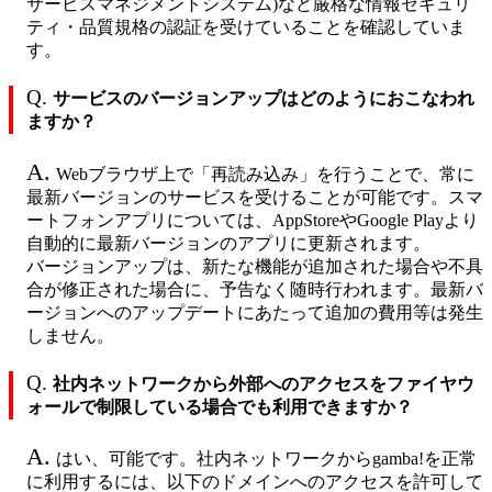
サービスマネジメントシステム)など厳格な情報セキュリ
ティ・品質規格の認証を受けていることを確認していま
す。
Q.
サービスのバージョンアップはどのようにおこなわれ
ますか？
A.
Webブラウザ上で「再読み込み」を行うことで、常に
最新バージョンのサービスを受けることが可能です。スマ
ートフォンアプリについては、AppStoreやGoogle Playより
自動的に最新バージョンのアプリに更新されます。
バージョンアップは、新たな機能が追加された場合や不具
合が修正された場合に、予告なく随時行われます。最新バ
ージョンへのアップデートにあたって追加の費用等は発生
しません。
Q.
社内ネットワークから外部へのアクセスをファイヤウ
ォールで制限している場合でも利用できますか？
A.
はい、可能です。社内ネットワークからgamba!を正常
に利用するには、以下のドメインへのアクセスを許可して