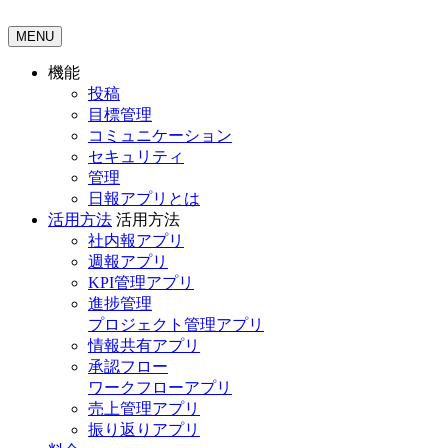
MENU
機能
投稿
目標管理
コミュニケーション
セキュリティ
管理
日報アプリとは
活用方法
活用方法
社内報アプリ
週報アプリ
KPI管理アプリ
進捗管理
プロジェクト管理アプリ
情報共有アプリ
承認フロー
ワークフローアプリ
売上管理アプリ
振り返りアプリ