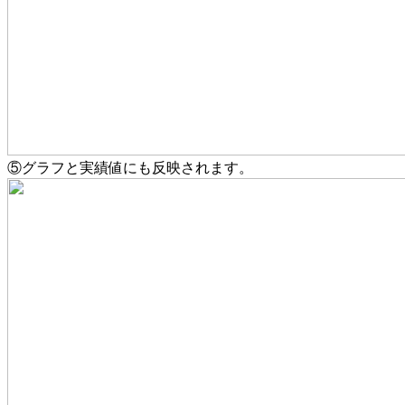
⑤グラフと実績値にも反映されます。