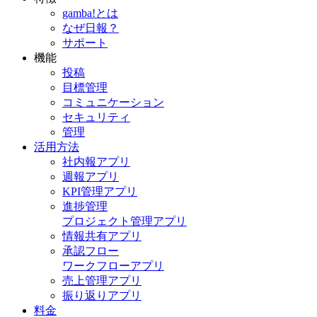
gamba!とは
なぜ日報？
サポート
機能
投稿
目標管理
コミュニケーション
セキュリティ
管理
活用方法
社内報アプリ
週報アプリ
KPI管理アプリ
進捗管理
プロジェクト管理アプリ
情報共有アプリ
承認フロー
ワークフローアプリ
売上管理アプリ
振り返りアプリ
料金