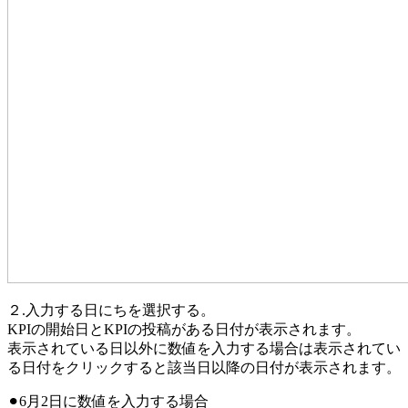
２.入力する日にちを選択する。
KPIの開始日とKPIの投稿がある日付が表示されます。
表示されている日以外に数値を入力する場合は表示されてい
る日付をクリックすると該当日以降の日付が表示されます。
⚫︎6月2日に数値を入力する場合