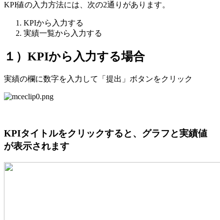
KPI値の入力方法には、次の2通りがあります。
KPIから入力する
実績一覧から入力する
１）KPIから入力する場合
実績の欄に数字を入力して「提出」ボタンをクリック
KPIタイトルをクリックすると、グラフと実績値
が表示されます