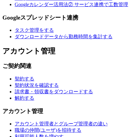
Googleカレンダー活用法② サービス連携で工数管理
Googleスプレッドシート連携
タスク管理をする
ダウンロードデータから勤務時間を集計する
アカウント管理
ご契約関連
契約する
契約状況を確認する
請求書・領収書をダウンロードする
解約する
アカウント管理
アカウント管理者とグループ管理者の違い
職場の仲間(ユーザ)を招待する
利用可能人数を増やす