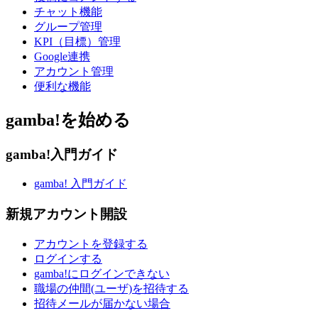
チャット機能
グループ管理
KPI（目標）管理
Google連携
アカウント管理
便利な機能
gamba!を始める
gamba!入門ガイド
gamba! 入門ガイド
新規アカウント開設
アカウントを登録する
ログインする
gamba!にログインできない
職場の仲間(ユーザ)を招待する
招待メールが届かない場合