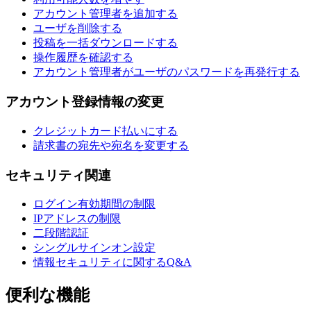
アカウント管理者を追加する
ユーザを削除する
投稿を一括ダウンロードする
操作履歴を確認する
アカウント管理者がユーザのパスワードを再発行する
アカウント登録情報の変更
クレジットカード払いにする
請求書の宛先や宛名を変更する
セキュリティ関連
ログイン有効期間の制限
IPアドレスの制限
二段階認証
シングルサインオン設定
情報セキュリティに関するQ&A
便利な機能