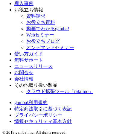
導入事例
お役立ち情報
資料請求
お役立ち資料
動画でわかるgamba!
Webセミナー
お役立ちブログ
オンデマンドセミナー
使い方ガイド
無料サポート
ニュースリリース
お問合せ
会社情報
その他取り扱い製品
クラウド拡張ツール「rakumo」
gamba!利用規約
特定商法取引に基づく表記
プライバシーポリシー
情報セキュリティ基本方針
©
2019 gamba! inc., All rights reserved.