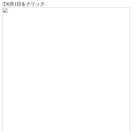
①6月1日をクリック